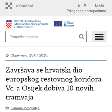
Preskoči
A
English
A
na
Prilagodba pristupačnosti
glavni
sadržaj
Objavljeno: 25.07.2025.
Završava se hrvatski dio
europskog cestovnog koridora
Vc, a Osijek dobiva 10 novih
tramvaja
Galerija fotografija