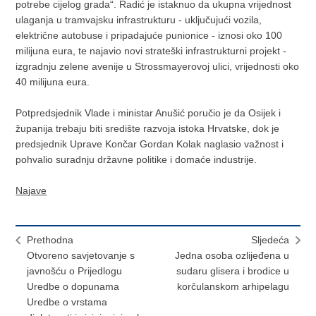
potrebe cijelog grada“. Radić je istaknuo da ukupna vrijednost
ulaganja u tramvajsku infrastrukturu - uključujući vozila,
električne autobuse i pripadajuće punionice - iznosi oko 100
milijuna eura, te najavio novi strateški infrastrukturni projekt -
izgradnju zelene avenije u Strossmayerovoj ulici, vrijednosti oko
40 milijuna eura.
Potpredsjednik Vlade i ministar Anušić poručio je da Osijek i
županija trebaju biti središte razvoja istoka Hrvatske, dok je
predsjednik Uprave Končar Gordan Kolak naglasio važnost i
pohvalio suradnju državne politike i domaće industrije.
Najave
Prethodna
Sljedeća
Otvoreno savjetovanje s
Jedna osoba ozlijeđena u
javnošću o Prijedlogu
sudaru glisera i brodice u
Uredbe o dopunama
korčulanskom arhipelagu
Uredbe o vrstama