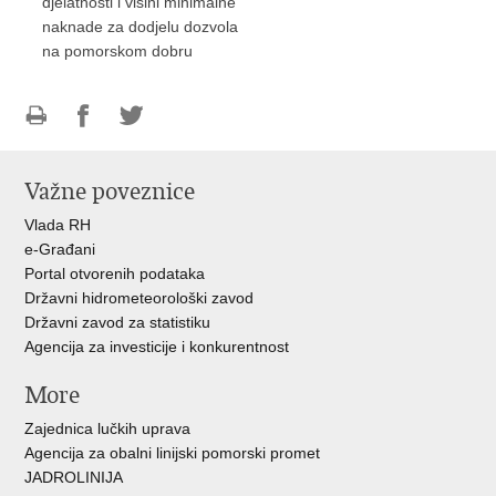
djelatnosti i visini minimalne
naknade za dodjelu dozvola
na pomorskom dobru
Ispiši
Podijeli
Podijeli
stranicu
na
na
Važne poveznice
Facebooku
Twitteru
Vlada RH
e-Građani
Portal otvorenih podataka
Državni hidrometeorološki zavod
Državni zavod za statistiku
Agencija za investicije i konkurentnost
More
Zajednica lučkih uprava
Agencija za obalni linijski pomorski promet
JADROLINIJA