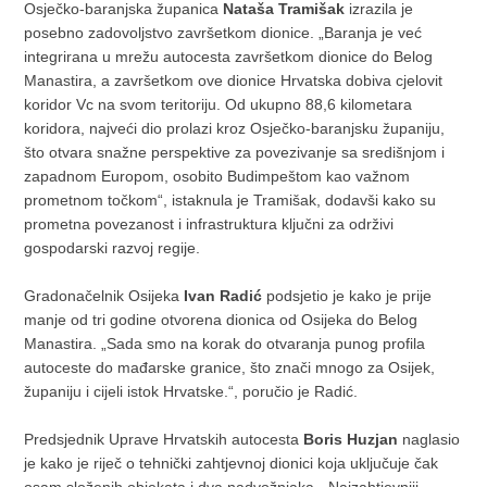
Osječko-baranjska županica
Nataša Tramišak
izrazila je
posebno zadovoljstvo završetkom dionice. „Baranja je već
integrirana u mrežu autocesta završetkom dionice do Belog
Manastira, a završetkom ove dionice Hrvatska dobiva cjelovit
koridor Vc na svom teritoriju. Od ukupno 88,6 kilometara
koridora, najveći dio prolazi kroz Osječko-baranjsku županiju,
što otvara snažne perspektive za povezivanje sa središnjom i
zapadnom Europom, osobito Budimpeštom kao važnom
prometnom točkom“, istaknula je Tramišak, dodavši kako su
prometna povezanost i infrastruktura ključni za održivi
gospodarski razvoj regije.
Gradonačelnik Osijeka
Ivan Radić
podsjetio je kako je prije
manje od tri godine otvorena dionica od Osijeka do Belog
Manastira. „Sada smo na korak do otvaranja punog profila
autoceste do mađarske granice, što znači mnogo za Osijek,
županiju i cijeli istok Hrvatske.“, poručio je Radić.
Predsjednik Uprave Hrvatskih autocesta
Boris Huzjan
naglasio
je kako je riječ o tehnički zahtjevnoj dionici koja uključuje čak