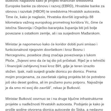
Butković naglasivši kako je projekt financiran sredstvima
Europske banke za obnovu i razvoj (EBRD), Hrvatske banke za
obnovu i razvitak (HBOR) te sredstvima Hrvatskih autocesta.
Time će, kako je naglasio, Hrvatska dovršiti izgradnju 88
kilometara važnog europskog prometnog koridora Vc, čime će
istočna Slavonija i Osječko-baranjska županija biti još bolje
povezane s ostatkom zemlje, ali i sa susjednom Mađarskom.
Ministar je napomenuo kako će koridor dobiti puni smisao i
funkcionalnost njegovim dovršetkom i kroz Bosnu i
Hercegovinu, posebice zbog značaja povezivanja s lukom
Ploče. „Svjesni smo da će taj dio još pričekati. Riječ je o tehnički
i financijski zahtjevnoj trasi kroz BiH, gdje je teren izrazito
složen. Ipak, naši susjedi grade dionicu po dionicu. Prema
mojim procjenama, za završetak cijelog projekta bit će potrebno
još oko deset godina, ali im pružamo punu potporu. Najvažnije
je da smo mi svoj dio završili“, rekao je Butković.
Ministar Butković osvrnuo se i na druge ključne infrastrukturne
projekte u nadležnosti Hrvatskih autocesta. Podsjetio je kako je
prošle godine otvorena dionica autoceste do Siska, a nedavno