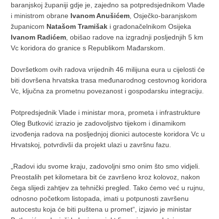
baranjskoj županiji gdje je, zajedno sa potpredsjednikom Vlade
i ministrom obrane
Ivanom Anušićem
, Osječko-baranjskom
županicom
Natašom Tramišak
i gradonačelnikom Osijeka
Ivanom Radićem
, obišao radove na izgradnji posljednjih 5 km
Vc koridora do granice s Republikom Mađarskom.
Dovršetkom ovih radova vrijednih 46 milijuna eura u cijelosti će
biti dovršena hrvatska trasa međunarodnog cestovnog koridora
Vc, ključna za prometnu povezanost i gospodarsku integraciju.
Potpredsjednik Vlade i ministar mora, prometa i infrastrukture
Oleg Butković izrazio je zadovoljstvo tijekom i dinamikom
izvođenja radova na posljednjoj dionici autoceste koridora Vc u
Hrvatskoj, potvrdivši da projekt ulazi u završnu fazu.
„Radovi idu svome kraju, zadovoljni smo onim što smo vidjeli.
Preostalih pet kilometara bit će završeno kroz kolovoz, nakon
čega slijedi zahtjev za tehnički pregled. Tako ćemo već u rujnu,
odnosno početkom listopada, imati u potpunosti završenu
autocestu koja će biti puštena u promet“, izjavio je ministar