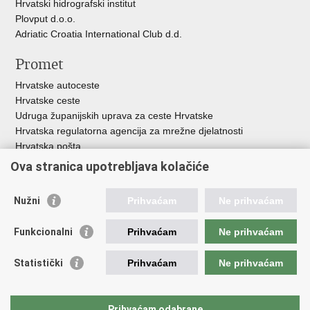
Hrvatski hidrografski institut
Plovput d.o.o.
Adriatic Croatia International Club d.d.
Promet
Hrvatske autoceste
Hrvatske ceste
Udruga županijskih uprava za ceste Hrvatske
Hrvatska regulatorna agencija za mrežne djelatnosti
Hrvatska pošta
HŽ Infrastruktura d.o.o.
Ova stranica upotrebljava kolačiće
HŽ putnički prijevoz
Agencija za regulaciju tržišta željezničkih usluga
Nužni
Prihvaćam
Ne prihvaćam
Agencija za sigurnost željezničkog prometa
Croatia Airlines
Funkcionalni
Prihvaćam
Ne prihvaćam
Međunarodna zračna luka Zagreb - Franjo Tuđman
Hrvatska kontrola zračne plovidbe
Statistički
Prihvaćam
Ne prihvaćam
Hrvatska agencija za civilno zrakoplovstvo
Agencija za istraživanje nesreća u zračnom, pomorskom i
željezničkom prometu
Prihvaćam odabrane