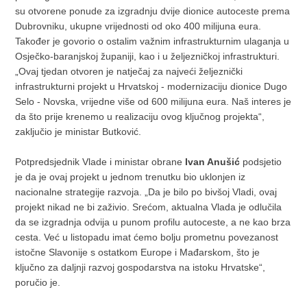
su otvorene ponude za izgradnju dvije dionice autoceste prema
Dubrovniku, ukupne vrijednosti od oko 400 milijuna eura.
Također je govorio o ostalim važnim infrastrukturnim ulaganja u
Osječko-baranjskoj županiji, kao i u željezničkoj infrastrukturi.
„Ovaj tjedan otvoren je natječaj za najveći željeznički
infrastrukturni projekt u Hrvatskoj - modernizaciju dionice Dugo
Selo - Novska, vrijedne više od 600 milijuna eura. Naš interes je
da što prije krenemo u realizaciju ovog ključnog projekta“,
zaključio je ministar Butković.
Potpredsjednik Vlade i ministar obrane
Ivan Anušić
podsjetio
je da je ovaj projekt u jednom trenutku bio uklonjen iz
nacionalne strategije razvoja. „Da je bilo po bivšoj Vladi, ovaj
projekt nikad ne bi zaživio. Srećom, aktualna Vlada je odlučila
da se izgradnja odvija u punom profilu autoceste, a ne kao brza
cesta. Već u listopadu imat ćemo bolju prometnu povezanost
istočne Slavonije s ostatkom Europe i Mađarskom, što je
ključno za daljnji razvoj gospodarstva na istoku Hrvatske“,
poručio je.