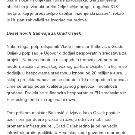
osam složenih objekata i dva nadvožnjaka. „Najzahtjevniji
objekt bio je viadukt preko željezničke pruge, dugačak 318
metara, koji je predstavljao ozbiljan inženjerski izazov.“, rekao
je Huzjan zahvalivši se izvođačima radova.
Deset novih tramvaja za Grad Osijek
Nakon toga, potpredsjednik Vlade i ministar Butković u Gradu
Osijeku potpisao je Ugovor o dodjeli bespovratnih sredstava za
projekt „Nabava dodatnih niskopodnih tramvaja za potrebe
modernizacije tramvajskog voznog parka u Osijeku“, a kojim se
dodjeljuju bespovratna sredstva u iznosu od 20 milijuna eura. U
sklopu projekta nabavit će se dodatnih 10 niskopodnih tramvaja
čime se unaprjeđuje kvaliteta javnog prijevoza i mobilnosti
građana. Projekt se sufinancira bespovratnim EU sredstvima iz
Europskog fonda za regionalni razvoj.
Tom prilikom ministar Butković je izjavio kako Osijek postaje
uzor i primjer dobre prakse u razvoju održive mobilnosti i
prometne infrastrukture. „Grad Osijek jedno je od najvećih
infrastrukturnih gradilišta u Hrvatskoj kada govorimo o prometu,