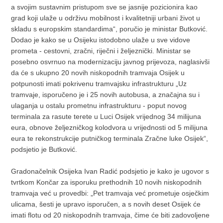
a svojim sustavnim pristupom sve se jasnije pozicionira kao
grad koji ulaže u održivu mobilnost i kvalitetniji urbani život u
skladu s europskim standardima“, poručio je ministar Butković.
Dodao je kako se u Osijeku istodobno ulaže u sve vidove
prometa - cestovni, zračni, riječni i željeznički. Ministar se
posebno osvrnuo na modernizaciju javnog prijevoza, naglasivši
da će s ukupno 20 novih niskopodnih tramvaja Osijek u
potpunosti imati pokrivenu tramvajsku infrastrukturu „Uz
tramvaje, isporučeno je i 25 novih autobusa, a značajna su i
ulaganja u ostalu prometnu infrastrukturu - poput novog
terminala za rasute terete u Luci Osijek vrijednog 34 milijuna
eura, obnove željezničkog kolodvora u vrijednosti od 5 milijuna
eura te rekonstrukcije putničkog terminala Zračne luke Osijek“,
podsjetio je Butković.
Gradonačelnik Osijeka Ivan Radić podsjetio je kako je ugovor s
tvrtkom Končar za isporuku prethodnih 10 novih niskopodnih
tramvaja već u provedbi: „Pet tramvaja već prometuje osječkim
ulicama, šesti je upravo isporučen, a s novih deset Osijek će
imati flotu od 20 niskopodnih tramvaja, čime će biti zadovoljene