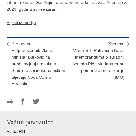
infrastrukture i Godišnjim programom rada i razvoja Agencije za
2023. godinu su realizirani.
Vijesti iz medija
Prethodna
Sljedeća
Potpredsjednik Vlade i
Vlada RH: Prihvaćen Nacrt
ministar Butković na
memoranduma o suradnji
predstavljanju rezultata
između RH i Međunarodne
Studije o socioekonomskom
pomorske organizacije
utjecaju Coca Cole u
(IMO)
Hrvatskoj
Ispiši
Podijeli
Podijeli
stranicu
na
na
Važne poveznice
Facebooku
Twitteru
Vlada RH