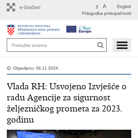
Preskoči
A
English
A
na
Prilagodba pristupačnosti
glavni
sadržaj
Objavljeno: 06.11.2024.
Vlada RH: Usvojeno Izvješće o
radu Agencije za sigurnost
željezničkog prometa za 2023.
godinu