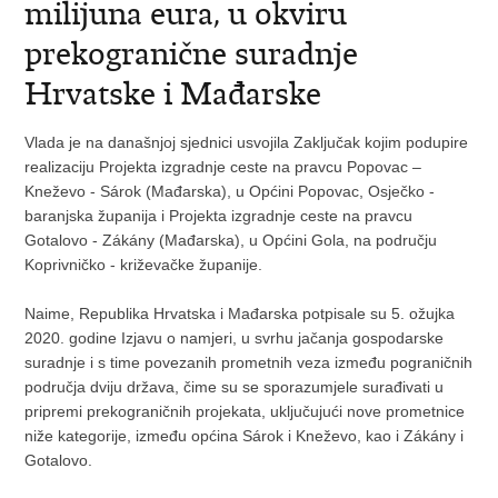
milijuna eura, u okviru
prekogranične suradnje
Hrvatske i Mađarske
Vlada je na današnjoj sjednici usvojila Zaključak kojim podupire
realizaciju Projekta izgradnje ceste na pravcu Popovac –
Kneževo - Sárok (Mađarska), u Općini Popovac, Osječko -
baranjska županija i Projekta izgradnje ceste na pravcu
Gotalovo - Zákány (Mađarska), u Općini Gola, na području
Koprivničko - križevačke županije.
Naime, Republika Hrvatska i Mađarska potpisale su 5. ožujka
2020. godine Izjavu o namjeri, u svrhu jačanja gospodarske
suradnje i s time povezanih prometnih veza između pograničnih
područja dviju država, čime su se sporazumjele surađivati u
pripremi prekograničnih projekata, uključujući nove prometnice
niže kategorije, između općina Sárok i Kneževo, kao i Zákány i
Gotalovo.