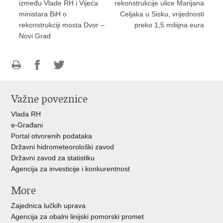
između Vlade RH i Vijeća
rekonstrukcije ulice Marijana
ministara BiH o
Celjaka u Sisku, vrijednosti
rekonstrukciji mosta Dvor –
preko 1,5 miliijna eura
Novi Grad
Ispiši
Podijeli
Podijeli
stranicu
na
na
Važne poveznice
Facebooku
Twitteru
Vlada RH
e-Građani
Portal otvorenih podataka
Državni hidrometeorološki zavod
Državni zavod za statistiku
Agencija za investicije i konkurentnost
More
Zajednica lučkih uprava
Agencija za obalni linijski pomorski promet