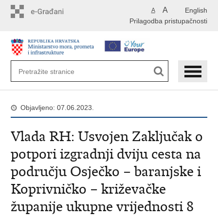
Preskoči
A
English
A
na
Prilagodba pristupačnosti
glavni
sadržaj
Objavljeno: 07.06.2023.
Vlada RH: Usvojen Zaključak o
potpori izgradnji dviju cesta na
području Osječko – baranjske i
Koprivničko – križevačke
županije ukupne vrijednosti 8