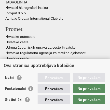
JADROLINIJA
Hrvatski hidrografski institut
Plovput d.o.o.
Adriatic Croatia International Club d.d.
Promet
Hrvatske autoceste
Hrvatske ceste
Udruga županijskih uprava za ceste Hrvatske
Hrvatska regulatorna agencija za mrežne djelatnosti
Hrvatska pošta
HŽ Infrastruktura d.o.o.
Ova stranica upotrebljava kolačiće
HŽ putnički prijevoz
Agencija za regulaciju tržišta željezničkih usluga
Nužni
Prihvaćam
Ne prihvaćam
Agencija za sigurnost željezničkog prometa
Croatia Airlines
Funkcionalni
Prihvaćam
Ne prihvaćam
Međunarodna zračna luka Zagreb - Franjo Tuđman
Hrvatska kontrola zračne plovidbe
Statistički
Prihvaćam
Ne prihvaćam
Hrvatska agencija za civilno zrakoplovstvo
Agencija za istraživanje nesreća u zračnom, pomorskom i