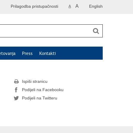
A
Prilagodba pristupačnosti
English
A
etovanja
Press
Kontakti
Ispiši stranicu
Podijeli na Facebooku
Podijeli na Twitteru