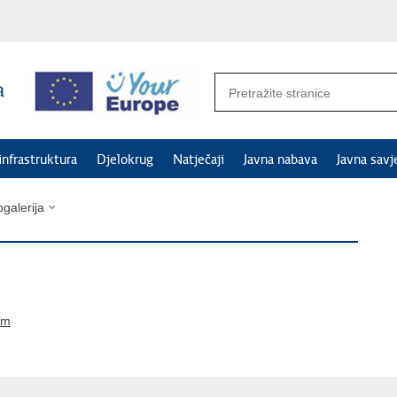
 infrastruktura
Djelokrug
Natječaji
Javna nabava
Javna savj
galerija
tm