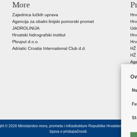
More
P
Zajednica lučkih uprava
Hrv
Agencija za obalni linijski pomorski promet
Hrv
JADROLINIJA
Udr
Hrvatski hidrografski institut
Hrv
Plovput d.o.o.
Hrv
Adriatic Croatia International Club d.d.
HŽ 
HŽ 
Age
Age
Cro
Ov
Međ
Hrv
Nu
Hrv
Age
Fu
žel
St
ht © 2026 Ministarstvo mora, prometa i infrastrukture Republike Hrvatske.
Uvjeti ko
Izjava o pristupačnosti
.