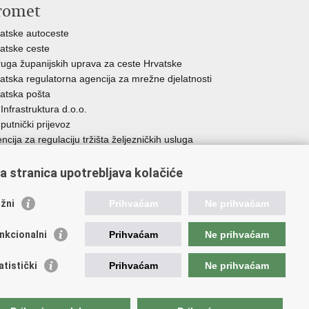
romet
atske autoceste
atske ceste
uga županijskih uprava za ceste Hrvatske
atska regulatorna agencija za mrežne djelatnosti
atska pošta
Infrastruktura d.o.o.
putnički prijevoz
ncija za regulaciju tržišta željezničkih usluga
ncija za sigurnost željezničkog prometa
atia Airlines
a stranica upotrebljava kolačiće
unarodna zračna luka Zagreb - Franjo Tuđman
atska kontrola zračne plovidbe
žni
Prihvaćam
Ne prihvaćam
atska agencija za civilno zrakoplovstvo
ncija za istraživanje nesreća u zračnom, pomorskom i
nkcionalni
Prihvaćam
Ne prihvaćam
jezničkom prometu
atistički
Prihvaćam
Ne prihvaćam
rištenja