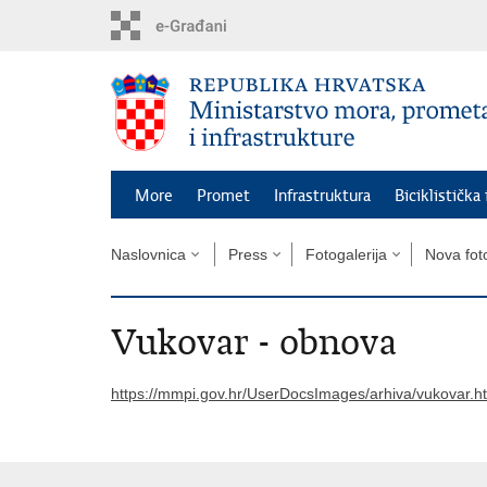
Preskoči
na
glavni
sadržaj
More
Promet
Infrastruktura
Biciklistička
Naslovnica
Press
Fotogalerija
Nova foto
Vukovar - obnova
https://mmpi.gov.hr/UserDocsImages/arhiva/vukovar.h