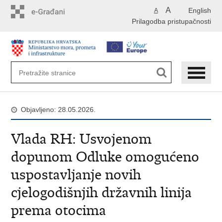
Preskoči
A
English
A
na
Prilagodba pristupačnosti
glavni
sadržaj
Objavljeno: 28.05.2026.
Vlada RH: Usvojenom
dopunom Odluke omogućeno
uspostavljanje novih
cjelogodišnjih državnih linija
prema otocima