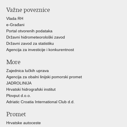
stranicu
na
na
Važne poveznice
Facebooku
Twitteru
Vlada RH
e-Građani
Portal otvorenih podataka
Državni hidrometeorološki zavod
Državni zavod za statistiku
Agencija za investicije i konkurentnost
More
Zajednica lučkih uprava
Agencija za obalni linijski pomorski promet
JADROLINIJA
Hrvatski hidrografski institut
Plovput d.o.o.
Adriatic Croatia International Club d.d.
Promet
Hrvatske autoceste