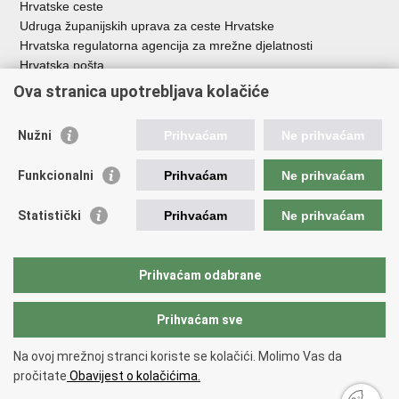
Hrvatske ceste
Udruga županijskih uprava za ceste Hrvatske
Hrvatska regulatorna agencija za mrežne djelatnosti
Hrvatska pošta
HŽ Infrastruktura d.o.o.
Ova stranica upotrebljava kolačiće
HŽ putnički prijevoz
Agencija za regulaciju tržišta željezničkih usluga
Nužni
Prihvaćam
Ne prihvaćam
Agencija za sigurnost željezničkog prometa
Croatia Airlines
Funkcionalni
Prihvaćam
Ne prihvaćam
Međunarodna zračna luka Zagreb - Franjo Tuđman
Hrvatska kontrola zračne plovidbe
Statistički
Prihvaćam
Ne prihvaćam
Hrvatska agencija za civilno zrakoplovstvo
Agencija za istraživanje nesreća u zračnom, pomorskom i
željezničkom prometu
Prihvaćam odabrane
Prihvaćam sve
Povratak na vrh
Copyright © 2026 Ministarstvo mora, prometa i infrastrukture Republike
Na ovoj mrežnoj stranci koriste se kolačići. Molimo Vas da
Hrvatske.
Uvjeti korištenja
pročitate
Obavijest o kolačićima.
Izjava o pristupačnosti
.