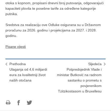
otoka s kopnom, propisani dnevni broj putovanja, odgovarajući
kapaciteti plovila te posebne tarife za određene kategorije
putnika.
Sredstva za realizaciju ove Odluke osigurana su u Državnom
proračunu za 2026. godinu i projekcijama za 2027. i 2028.
godinu.
Pisane vijesti
Prethodna
Sljedeća
Ulaganja od 4,6 milijardi
Potpredsjednik Vlade i
eura za kvalitetniji život
ministar Butković na radnom
naših otočana
sastanku o prometu s
povjerenikom
Tzitzikostasom u Bruxellesu
Ispiši
Podijeli
Podijeli