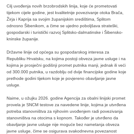
Cilj uvođenja novih brzobrodskih linija, koje će prometovati
tijekom cijele godine, jest kvalitetnije povezivanje otoka Brača,
Žirja i Kaprija sa svojim županijskim središtima, Splitom
odnosno Šibenikom, a čime se ujedno poboljšava strateški,
gospodarski i turistički razvoj Splitsko-dalmatinske i Šibensko-
kninske županije.
Državne linije od općega su gospodarskog interesa za
Republiku Hrvatsku, na kojima postoji obveza javne usluge i na
kojima je prosječni godišnji promet putnika manji, jednak ili veći
od 300.000 putnika, u razdoblju od dvije financijske godine koje
prethode godini tijekom koje je povjereno obavljanje javne
usluge.
Naime, u ožujku 2026. godine Agencija za obalni linijski promet
provela je SNCM testove za navedene linije, kojima je utvrđena
potreba stanovništva za njihovim uvođenjem radi povezivanja
stanovništva na otocima s kopnom. Također je utvrđeno da
obavljanje javne usluge nije moguće bez nametanja obveza
javne usluge, čime se osigurava svakodnevna povezanost