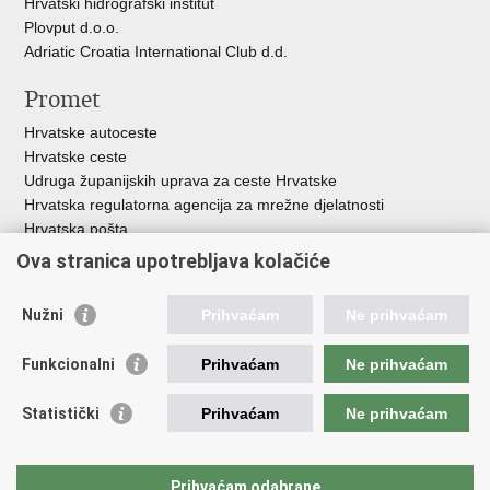
Hrvatski hidrografski institut
Plovput d.o.o.
Adriatic Croatia International Club d.d.
Promet
Hrvatske autoceste
Hrvatske ceste
Udruga županijskih uprava za ceste Hrvatske
Hrvatska regulatorna agencija za mrežne djelatnosti
Hrvatska pošta
HŽ Infrastruktura d.o.o.
Ova stranica upotrebljava kolačiće
HŽ putnički prijevoz
Agencija za regulaciju tržišta željezničkih usluga
Nužni
Prihvaćam
Ne prihvaćam
Agencija za sigurnost željezničkog prometa
Croatia Airlines
Funkcionalni
Prihvaćam
Ne prihvaćam
Međunarodna zračna luka Zagreb - Franjo Tuđman
Hrvatska kontrola zračne plovidbe
Statistički
Prihvaćam
Ne prihvaćam
Hrvatska agencija za civilno zrakoplovstvo
Agencija za istraživanje nesreća u zračnom, pomorskom i
željezničkom prometu
Prihvaćam odabrane