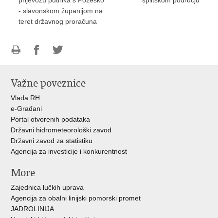
- slavonskom županijom na
teret državnog proračuna
Ispiši
Podijeli
Podijeli
stranicu
na
na
Važne poveznice
Facebooku
Twitteru
Vlada RH
e-Građani
Portal otvorenih podataka
Državni hidrometeorološki zavod
Državni zavod za statistiku
Agencija za investicije i konkurentnost
More
Zajednica lučkih uprava
Agencija za obalni linijski pomorski promet
JADROLINIJA