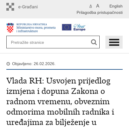
Preskoči
A
English
A
na
Prilagodba pristupačnosti
glavni
sadržaj
Objavljeno: 26.02.2026.
Vlada RH: Usvojen prijedlog
izmjena i dopuna Zakona o
radnom vremenu, obveznim
odmorima mobilnih radnika i
uređajima za bilježenje u