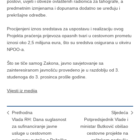
poslovi, uvjeti i obveze ovlaštenih radionica za tahografe, a
predmetnim izmjenama i dopunama dodatno se uređuju i
prekršajne odredbe.
Procijenjeni iznos sredstava za uspostavu i realizaciju ovog
Projekta praćenja prijevoza opasnih tvari u cestovnom prometu
iznosi oko 2,5 milijuna eura, što su sredstva osigurana u okviru
NPOO-a.
Što se tiče samog Zakona, javno savjetovanje sa
zainteresiranom javnošću provedeno je u razdoblju od 3.
studenoga do 3. prosinca prošle godine.
Vijesti iz medija
Prethodna
Sljedeća
Vlada RH: Dana suglasnost
Potpredsjednik Vlade i
za sufinanciranje javne
ministar Butković obišao
usluge u cestovnom
cestovne projekte na
prijevozu putnika s Požeško
splitskom području