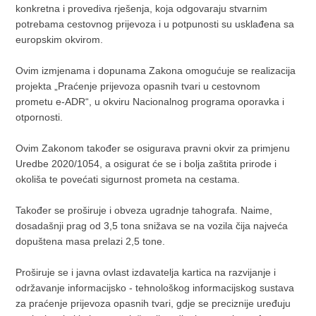
konkretna i provediva rješenja, koja odgovaraju stvarnim
potrebama cestovnog prijevoza i u potpunosti su usklađena sa
europskim okvirom.
Ovim izmjenama i dopunama Zakona omogućuje se realizacija
projekta „Praćenje prijevoza opasnih tvari u cestovnom
prometu e-ADR“, u okviru Nacionalnog programa oporavka i
otpornosti.
Ovim Zakonom također se osigurava pravni okvir za primjenu
Uredbe 2020/1054, a osigurat će se i bolja zaštita prirode i
okoliša te povećati sigurnost prometa na cestama.
Također se proširuje i obveza ugradnje tahografa. Naime,
dosadašnji prag od 3,5 tona snižava se na vozila čija najveća
dopuštena masa prelazi 2,5 tone.
Proširuje se i javna ovlast izdavatelja kartica na razvijanje i
održavanje informacijsko - tehnološkog informacijskog sustava
za praćenje prijevoza opasnih tvari, gdje se preciznije uređuju