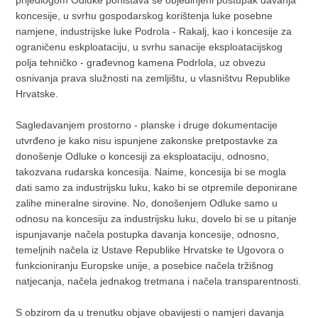
koncesije, u svrhu gospodarskog korištenja luke posebne
namjene, industrijske luke Podrola - Rakalj, kao i koncesije za
ograničenu eskploataciju, u svrhu sanacije eksploatacijskog
polja tehničko - građevnog kamena Podrlola, uz obvezu
osnivanja prava služnosti na zemljištu, u vlasništvu Republike
Hrvatske.
Sagledavanjem prostorno - planske i druge dokumentacije
utvrđeno je kako nisu ispunjene zakonske pretpostavke za
donošenje Odluke o koncesiji za eksploataciju, odnosno,
takozvana rudarska koncesija. Naime, koncesija bi se mogla
dati samo za industrijsku luku, kako bi se otpremile deponirane
zalihe mineralne sirovine. No, donošenjem Odluke samo u
odnosu na koncesiju za industrijsku luku, dovelo bi se u pitanje
ispunjavanje načela postupka davanja koncesije, odnosno,
temeljnih načela iz Ustave Republike Hrvatske te Ugovora o
funkcioniranju Europske unije, a posebice načela tržišnog
natjecanja, načela jednakog tretmana i načela transparentnosti.
S obzirom da u trenutku objave obavijesti o namjeri davanja