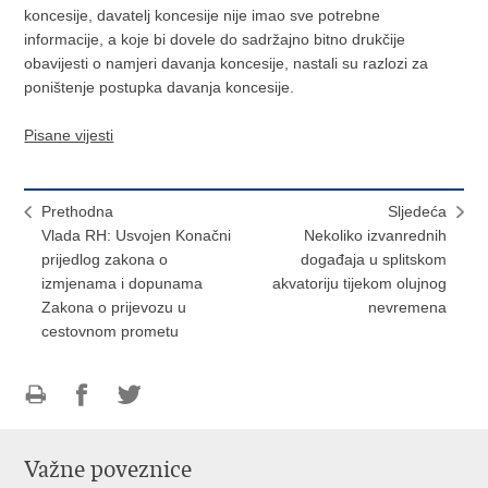
koncesije, davatelj koncesije nije imao sve potrebne
informacije, a koje bi dovele do sadržajno bitno drukčije
obavijesti o namjeri davanja koncesije, nastali su razlozi za
poništenje postupka davanja koncesije.
Pisane vijesti
Prethodna
Sljedeća
Vlada RH: Usvojen Konačni
Nekoliko izvanrednih
prijedlog zakona o
događaja u splitskom
izmjenama i dopunama
akvatoriju tijekom olujnog
Zakona o prijevozu u
nevremena
cestovnom prometu
Ispiši
Podijeli
Podijeli
stranicu
na
na
Važne poveznice
Facebooku
Twitteru