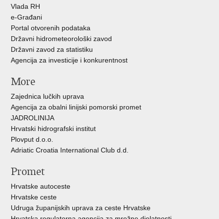
Vlada RH
e-Građani
Portal otvorenih podataka
Državni hidrometeorološki zavod
Državni zavod za statistiku
Agencija za investicije i konkurentnost
More
Zajednica lučkih uprava
Agencija za obalni linijski pomorski promet
JADROLINIJA
Hrvatski hidrografski institut
Plovput d.o.o.
Adriatic Croatia International Club d.d.
Promet
Hrvatske autoceste
Hrvatske ceste
Udruga županijskih uprava za ceste Hrvatske
Hrvatska regulatorna agencija za mrežne djelatnosti