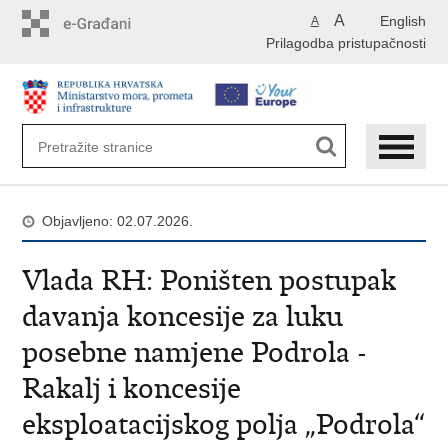
Preskoči
A
English
A
na
Prilagodba pristupačnosti
glavni
sadržaj
Objavljeno: 02.07.2026.
Vlada RH: Poništen postupak
davanja koncesije za luku
posebne namjene Podrola -
Rakalj i koncesije
eksploatacijskog polja „Podrola“