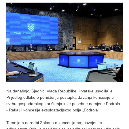
Na današnjoj Sjednici Vlada Republike Hrvatske usvojila je
Prijedlog odluke o poništenju postupka davanja koncesije u
svrhu gospodarskog korištenja luke posebne namjene Podrola
- Rakalj i koncesije eksploatacijskog polja „Podrola“.
Temeljem odredbi Zakona o koncesijama, usvojenim
prijedlogom Odluke poništava se objedinjeni postupak davanja