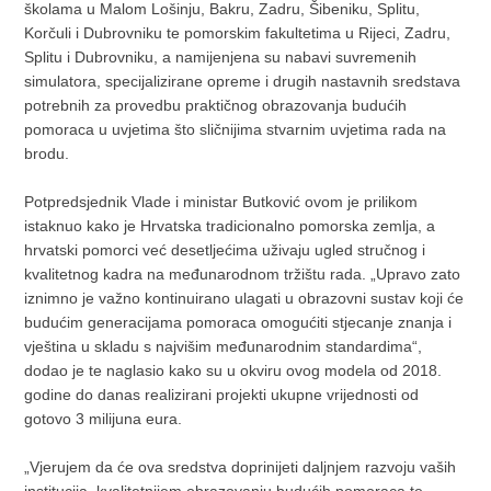
školama u Malom Lošinju, Bakru, Zadru, Šibeniku, Splitu,
Korčuli i Dubrovniku te pomorskim fakultetima u Rijeci, Zadru,
Splitu i Dubrovniku, a namijenjena su nabavi suvremenih
simulatora, specijalizirane opreme i drugih nastavnih sredstava
potrebnih za provedbu praktičnog obrazovanja budućih
pomoraca u uvjetima što sličnijima stvarnim uvjetima rada na
brodu.
Potpredsjednik Vlade i ministar Butković ovom je prilikom
istaknuo kako je Hrvatska tradicionalno pomorska zemlja, a
hrvatski pomorci već desetljećima uživaju ugled stručnog i
kvalitetnog kadra na međunarodnom tržištu rada. „Upravo zato
iznimno je važno kontinuirano ulagati u obrazovni sustav koji će
budućim generacijama pomoraca omogućiti stjecanje znanja i
vještina u skladu s najvišim međunarodnim standardima“,
dodao je te naglasio kako su u okviru ovog modela od 2018.
godine do danas realizirani projekti ukupne vrijednosti od
gotovo 3 milijuna eura.
„Vjerujem da će ova sredstva doprinijeti daljnjem razvoju vaših