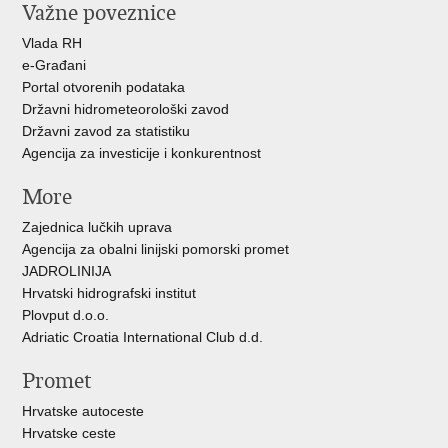
Važne poveznice
Facebooku
Twitteru
Vlada RH
e-Građani
Portal otvorenih podataka
Državni hidrometeorološki zavod
Državni zavod za statistiku
Agencija za investicije i konkurentnost
More
Zajednica lučkih uprava
Agencija za obalni linijski pomorski promet
JADROLINIJA
Hrvatski hidrografski institut
Plovput d.o.o.
Adriatic Croatia International Club d.d.
Promet
Hrvatske autoceste
Hrvatske ceste