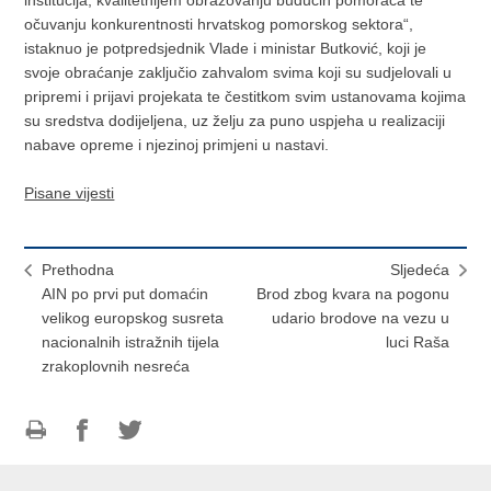
institucija, kvalitetnijem obrazovanju budućih pomoraca te
očuvanju konkurentnosti hrvatskog pomorskog sektora“,
istaknuo je potpredsjednik Vlade i ministar Butković, koji je
svoje obraćanje zaključio zahvalom svima koji su sudjelovali u
pripremi i prijavi projekata te čestitkom svim ustanovama kojima
su sredstva dodijeljena, uz želju za puno uspjeha u realizaciji
nabave opreme i njezinoj primjeni u nastavi.
Pisane vijesti
Prethodna
Sljedeća
AIN po prvi put domaćin
Brod zbog kvara na pogonu
velikog europskog susreta
udario brodove na vezu u
nacionalnih istražnih tijela
luci Raša
zrakoplovnih nesreća
Ispiši
Podijeli
Podijeli
stranicu
na
na