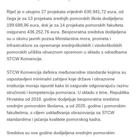
Riječ je o ukupno 27 projekata vrijednih 635.941,72 eura, od
čega je za 13 projekata srednjih pomorskih škola dodijeljeno
199.688,96 eura, dok je za 14 projekata pomorskih fakulteta
osigurano 436.252,76 eura. Bespovratna sredstva dodijeljena
su u okviru javnih poziva Ministarstva mora, prometa i
infrastrukture za opremanje srednjoškolskih i visokoškolskih
pomorskih učilišta obveznom opremom u skladu s odredbama
STCW Konvencije.
STCW Konvencija definira međunarodne standarde kojima su
uspostavljeni minimalni zahtjevi koje države i obrazovne
institucije moraju ispuniti kako bi osigurale odgovarajuću razinu
stručnosti i kompetencija pomoraca. U skladu s time, Republika
Hrvatska od 2018. godine dodjeljuje bespovratna sredstva
srednjim pomorskim školama, a od 2025. godine i pomorskim
fakultetima, s ciljem usklađivanja obrazovanja sa STCW
standardima i jačanja kvalitete pomorskog kadra.
Sredstva su ove godine dodijeljena srednjim pomorskim