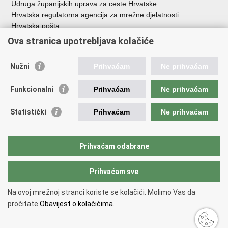
Udruga županijskih uprava za ceste Hrvatske
Hrvatska regulatorna agencija za mrežne djelatnosti
Hrvatska pošta
HŽ Infrastruktura d.o.o.
Ova stranica upotrebljava kolačiće
HŽ putnički prijevoz
Agencija za regulaciju tržišta željezničkih usluga
Nužni
Prihvaćam
Ne prihvaćam
Agencija za sigurnost željezničkog prometa
Croatia Airlines
Funkcionalni
Prihvaćam
Ne prihvaćam
Međunarodna zračna luka Zagreb - Franjo Tuđman
Hrvatska kontrola zračne plovidbe
Statistički
Prihvaćam
Ne prihvaćam
Hrvatska agencija za civilno zrakoplovstvo
Agencija za istraživanje nesreća u zračnom, pomorskom i
željezničkom prometu
Prihvaćam odabrane
Prihvaćam sve
Povratak na vrh
Copyright © 2026 Ministarstvo mora, prometa i infrastrukture Republike
Na ovoj mrežnoj stranci koriste se kolačići. Molimo Vas da
Hrvatske.
Uvjeti korištenja
pročitate
Obavijest o kolačićima.
Izjava o pristupačnosti
.