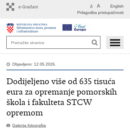
Preskoči
A
English
A
na
Prilagodba pristupačnosti
glavni
sadržaj
Objavljeno: 12.05.2026.
Dodijeljeno više od 635 tisuća
eura za opremanje pomorskih
škola i fakulteta STCW
opremom
Galerija fotografija