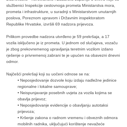
službenici Inspekcije cestovnoga prometa Ministarstva mora,
prometa i infrastrukture, u suradnji s Ministarstvom unutarnjih
poslova, Poreznom upravom i Državnim inspektoratom
Republike Hrvatske, izvršili 69 nadzora prijevoza.
Prilikom provedbe nadzora utvrđeno je 59 prekršaja, a 17
vozila isključeno je iz prometa. U jednom od slučajeva, vozaču
je zbog prekovremenog upravljanja teretnim vozilom izdano
rješenje o privremenoj zabrani te je upućen na obavezni dnevni
odmor.
Najčešći prekršaji koji su uočeni odnose se na:
• Neposjedovanje dozvole koju izdaju nadležne jedinice
regionalne i lokalne samouprave;
• Neispunjavanje posebnih uvjeta za vozila kojima se
obavlja prijevoz;
• Neposjedovanje evidencije o obavljanju autotaksi
prijevoza;
• Kršenje zakona o radnom vremenu i obveznih odmora
mobilnih radnika, uključujući korištenje nevažeće