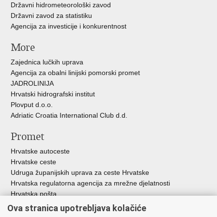
Državni hidrometeorološki zavod
Državni zavod za statistiku
Agencija za investicije i konkurentnost
More
Zajednica lučkih uprava
Agencija za obalni linijski pomorski promet
JADROLINIJA
Hrvatski hidrografski institut
Plovput d.o.o.
Adriatic Croatia International Club d.d.
Promet
Hrvatske autoceste
Hrvatske ceste
Udruga županijskih uprava za ceste Hrvatske
Hrvatska regulatorna agencija za mrežne djelatnosti
Hrvatska pošta
HŽ Infrastruktura d.o.o.
Ova stranica upotrebljava kolačiće
HŽ putnički prijevoz