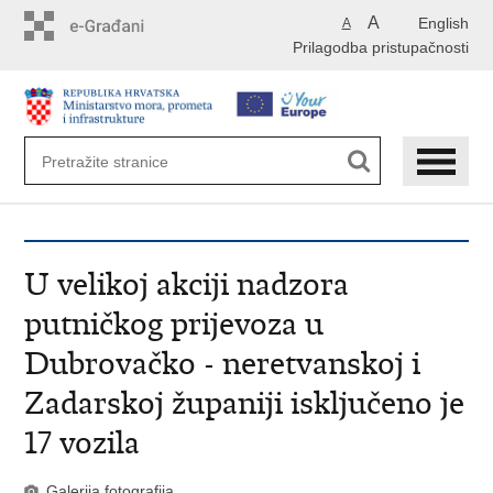
Preskoči
A
English
A
na
Prilagodba pristupačnosti
glavni
sadržaj
U velikoj akciji nadzora
putničkog prijevoza u
Dubrovačko - neretvanskoj i
Zadarskoj županiji isključeno je
17 vozila
Galerija fotografija