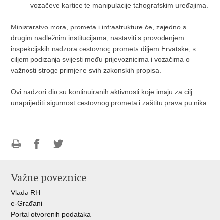
vozačeve kartice te manipulacije tahografskim uređajima.
Ministarstvo mora, prometa i infrastrukture će, zajedno s
drugim nadležnim institucijama, nastaviti s provođenjem
inspekcijskih nadzora cestovnog prometa diljem Hrvatske, s
ciljem podizanja svijesti među prijevoznicima i vozačima o
važnosti stroge primjene svih zakonskih propisa.
Ovi nadzori dio su kontinuiranih aktivnosti koje imaju za cilj
unaprijediti sigurnost cestovnog prometa i zaštitu prava putnika.
Ispiši
Podijeli
Podijeli
stranicu
na
na
Važne poveznice
Facebooku
Twitteru
Vlada RH
e-Građani
Portal otvorenih podataka