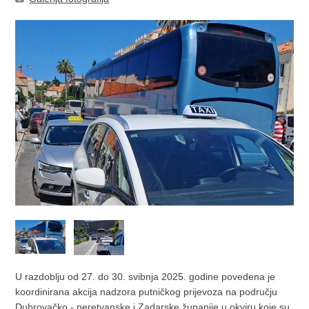
U razdoblju od 27. do 30. svibnja 2025. godine povedena je
koordinirana akcija nadzora putničkog prijevoza na području
Dubrovačko - neretvanske i Zadarske županije u okviru koje su