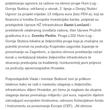
potpisivanja ugovora za radove na obnovi pruge Hum-Lug -
Gornja Stubica, održanoj u utorak, 2. lipnja u Donjoj Stubici.
Ugovor za projekt vrijedan 13 milijuna eura (bez PDV-a), koji se
financira iz kredita Europske investicijske banke, potpisali su
predsjednik Uprave HŽ Infrastrukture
Damir Lončarić
i
predstavnik odabranog izvođača radova, član Uprave Pružnih
građevina d.o.o.
Zvonko Perčin
. Pruga L202 Hum-Lug -
Gornja Stubica lokalna je željeznička pruga koja je značajna za
putnički promet na području Krapinsko-zagorske županije te
povezivanje sa Zagrebom, a njezina obnova predstavlja važan
korak u revitalizaciji lokalne željezničke infrastrukture te
stvaranju preduvjeta za kvalitetniji i konkurentniji javni prijevoz
na području sjeverozapadne Hrvatske.
Potpredsjednik Vlade i ministar Butković tom je prilikom
istaknuo kako se radi o nastavku ulaganja u željezničku
infrastrukturu diljem Hrvatske, pri čemu je naglasio da ukupna
ulaganja danas premašuju milijardu i pol eura, najvećim dijelom
zahvaljujući europskim fondovima, odnosno Kohezijskom fondu
i Instrumentu za povezivanje Europe (CEF). „Ali obnova