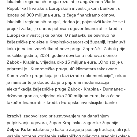
lokalnih i regionalnih pruga rezultat je angažmana Vlade
Republike Hrvatske s Europskom investicijskom bankom, u
iznosu od 900 milijuna eura, iz čega financiramo obnovu
lokalnih i regionalnih pruga“, dodao je, pojasnivši kako će se i
projekt za koji je danas potpisan ugovor financirati iz kredita
Europske investicijske banke. U nastavku se osvrnuo na
željezničke projekte u Krapinsko-zagorskoj županiji, istaknuvši
kako je nakon završetka obnove pruge Zaprešić - Zabok prije
nekoliko godina, 2024. godine dovršena i obnova dionice
Zabok - Krapina, vrijedna oko 15 milijuna eura. „Ono što je u
pripremi je i Kumrovečka pruga, 40 kilometara takozvane
Kumrovečke pruge koja je u fazi izrade dokumentacije“, rekao
je ministar te je dodao da je u pripremi modernizacija i
elektrifikacija željezničke pruge Zabok - Krapina - Đurmanec -
državna granica, vrijedna oko 200 milijuna eura, koja će se
također financirati iz kredita Europske investicijske banke.
Izrazivši zadovoljstvo prisustvovanjem na današnjem
potpisivanju ugovora, župan Krapinsko-zagorske županije
Željko Kolar
istaknuo je kako u Zagorju postoji tradicija, ali i još
važnija potreba korištenja željezničkog prijevoza srednjoškolaca