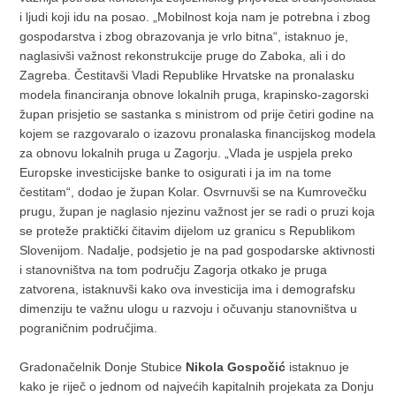
i ljudi koji idu na posao. „Mobilnost koja nam je potrebna i zbog
gospodarstva i zbog obrazovanja je vrlo bitna“, istaknuo je,
naglasivši važnost rekonstrukcije pruge do Zaboka, ali i do
Zagreba. Čestitavši Vladi Republike Hrvatske na pronalasku
modela financiranja obnove lokalnih pruga, krapinsko-zagorski
župan prisjetio se sastanka s ministrom od prije četiri godine na
kojem se razgovaralo o izazovu pronalaska financijskog modela
za obnovu lokalnih pruga u Zagorju. „Vlada je uspjela preko
Europske investicijske banke to osigurati i ja im na tome
čestitam“, dodao je župan Kolar. Osvrnuvši se na Kumrovečku
prugu, župan je naglasio njezinu važnost jer se radi o pruzi koja
se proteže praktički čitavim dijelom uz granicu s Republikom
Slovenijom. Nadalje, podsjetio je na pad gospodarske aktivnosti
i stanovništva na tom području Zagorja otkako je pruga
zatvorena, istaknuvši kako ova investicija ima i demografsku
dimenziju te važnu ulogu u razvoju i očuvanju stanovništva u
pograničnim područjima.
Gradonačelnik Donje Stubice
Nikola Gospočić
istaknuo je
kako je riječ o jednom od najvećih kapitalnih projekata za Donju