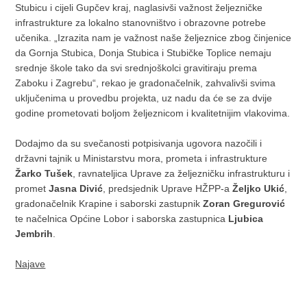
Stubicu i cijeli Gupčev kraj, naglasivši važnost željezničke
infrastrukture za lokalno stanovništvo i obrazovne potrebe
učenika. „Izrazita nam je važnost naše željeznice zbog činjenice
da Gornja Stubica, Donja Stubica i Stubičke Toplice nemaju
srednje škole tako da svi srednjoškolci gravitiraju prema
Zaboku i Zagrebu“, rekao je gradonačelnik, zahvalivši svima
uključenima u provedbu projekta, uz nadu da će se za dvije
godine prometovati boljom željeznicom i kvalitetnijim vlakovima.
Dodajmo da su svečanosti potpisivanja ugovora nazočili i
državni tajnik u Ministarstvu mora, prometa i infrastrukture
Žarko Tušek
, ravnateljica Uprave za željezničku infrastrukturu i
promet
Jasna Divić
, predsjednik Uprave HŽPP-a
Željko Ukić
,
gradonačelnik Krapine i saborski zastupnik
Zoran Gregurović
te načelnica Općine Lobor i saborska zastupnica
Ljubica
Jembrih
.
Najave