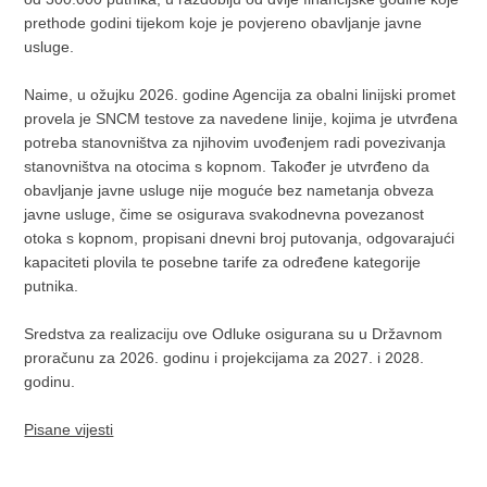
prethode godini tijekom koje je povjereno obavljanje javne
usluge.
Naime, u ožujku 2026. godine Agencija za obalni linijski promet
provela je SNCM testove za navedene linije, kojima je utvrđena
potreba stanovništva za njihovim uvođenjem radi povezivanja
stanovništva na otocima s kopnom. Također je utvrđeno da
obavljanje javne usluge nije moguće bez nametanja obveza
javne usluge, čime se osigurava svakodnevna povezanost
otoka s kopnom, propisani dnevni broj putovanja, odgovarajući
kapaciteti plovila te posebne tarife za određene kategorije
putnika.
Sredstva za realizaciju ove Odluke osigurana su u Državnom
proračunu za 2026. godinu i projekcijama za 2027. i 2028.
godinu.
Pisane vijesti