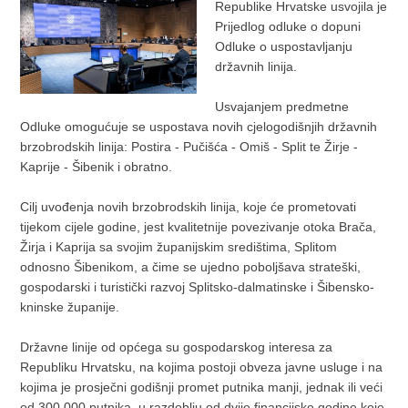
Republike Hrvatske usvojila je
Prijedlog odluke o dopuni
Odluke o uspostavljanju
državnih linija.
Usvajanjem predmetne
Odluke omogućuje se uspostava novih cjelogodišnjih državnih
brzobrodskih linija: Postira - Pučišća - Omiš - Split te Žirje -
Kaprije - Šibenik i obratno.
Cilj uvođenja novih brzobrodskih linija, koje će prometovati
tijekom cijele godine, jest kvalitetnije povezivanje otoka Brača,
Žirja i Kaprija sa svojim županijskim središtima, Splitom
odnosno Šibenikom, a čime se ujedno poboljšava strateški,
gospodarski i turistički razvoj Splitsko-dalmatinske i Šibensko-
kninske županije.
Državne linije od općega su gospodarskog interesa za
Republiku Hrvatsku, na kojima postoji obveza javne usluge i na
kojima je prosječni godišnji promet putnika manji, jednak ili veći
od 300.000 putnika, u razdoblju od dvije financijske godine koje