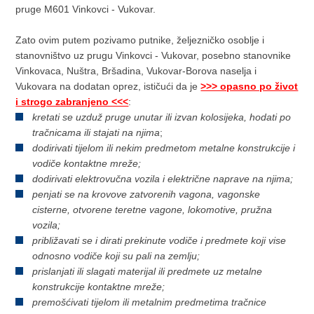
pruge M601 Vinkovci - Vukovar.
Zato ovim putem pozivamo putnike, željezničko osoblje i
stanovništvo uz prugu Vinkovci - Vukovar, posebno stanovnike
Vinkovaca, Nuštra, Bršadina, Vukovar-Borova naselja i
Vukovara na dodatan oprez, ističući da je
>>> opasno po život
i strogo zabranjeno <<<
:
kretati se uzduž pruge unutar ili izvan kolosijeka, hodati po
tračnicama ili stajati na njima
;
dodirivati tijelom ili nekim predmetom metalne konstrukcije i
vodiče kontaktne mreže;
dodirivati elektrovučna vozila i električne naprave na njima;
penjati se na krovove zatvorenih vagona, vagonske
cisterne, otvorene teretne vagone, lokomotive, pružna
vozila;
približavati se i dirati prekinute vodiče i predmete koji vise
odnosno vodiče koji su pali na zemlju;
prislanjati ili slagati materijal ili predmete uz metalne
konstrukcije kontaktne mreže;
premošćivati tijelom ili metalnim predmetima tračnice