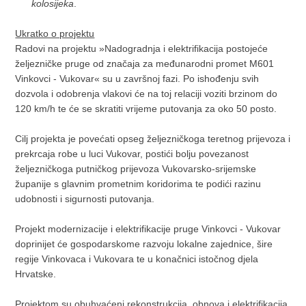
kolosijeka
.
Ukratko o projektu
Radovi na projektu »Nadogradnja i elektrifikacija postojeće
željezničke pruge od značaja za međunarodni promet M601
Vinkovci - Vukovar« su u završnoj fazi. Po ishođenju svih
dozvola i odobrenja vlakovi će na toj relaciji voziti brzinom do
120 km/h te će se skratiti vrijeme putovanja za oko 50 posto.
Cilj projekta je povećati opseg željezničkoga teretnog prijevoza i
prekrcaja robe u luci Vukovar, postići bolju povezanost
željezničkoga putničkog prijevoza Vukovarsko-srijemske
županije s glavnim prometnim koridorima te podići razinu
udobnosti i sigurnosti putovanja.
Projekt modernizacije i elektrifikacije pruge Vinkovci - Vukovar
doprinijet će gospodarskome razvoju lokalne zajednice, šire
regije Vinkovaca i Vukovara te u konačnici istočnog djela
Hrvatske.
Projektom su obuhvaćeni rekonstrukcija, obnova i elektrifikacija