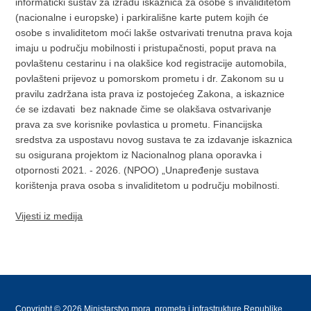
informatički sustav za izradu iskaznica za osobe s invaliditetom
(nacionalne i europske) i parkirališne karte putem kojih će
osobe s invaliditetom moći lakše ostvarivati trenutna prava koja
imaju u području mobilnosti i pristupačnosti, poput prava na
povlaštenu cestarinu i na olakšice kod registracije automobila,
povlašteni prijevoz u pomorskom prometu i dr. Zakonom su u
pravilu zadržana ista prava iz postojećeg Zakona, a iskaznice
će se izdavati bez naknade čime se olakšava ostvarivanje
prava za sve korisnike povlastica u prometu. Financijska
sredstva za uspostavu novog sustava te za izdavanje iskaznica
su osigurana projektom iz Nacionalnog plana oporavka i
otpornosti 2021. - 2026. (NPOO) „Unapređenje sustava
korištenja prava osoba s invaliditetom u području mobilnosti.
Vijesti iz medija
Copyright © 2026 Ministarstvo mora, prometa i infrastrukture Republike