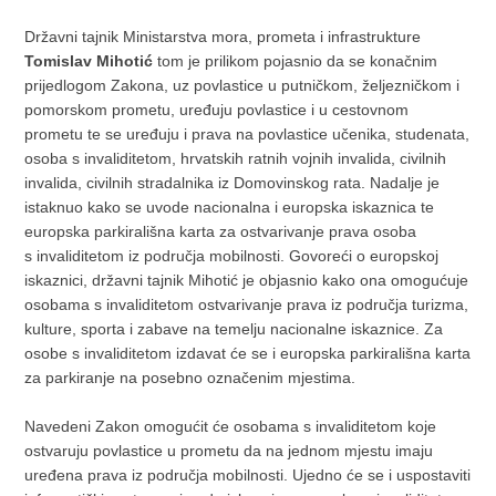
Državni tajnik Ministarstva mora, prometa i infrastrukture
Tomislav Mihotić
tom je prilikom pojasnio da se konačnim
prijedlogom Zakona, uz povlastice u putničkom, željezničkom i
pomorskom prometu, uređuju povlastice i u cestovnom
prometu te se uređuju i prava na povlastice učenika, studenata,
osoba s invaliditetom, hrvatskih ratnih vojnih invalida, civilnih
invalida, civilnih stradalnika iz Domovinskog rata. Nadalje je
istaknuo kako se uvode nacionalna i europska iskaznica te
europska parkirališna karta za ostvarivanje prava osoba
s invaliditetom iz područja mobilnosti. Govoreći o europskoj
iskaznici, državni tajnik Mihotić je objasnio kako ona omogućuje
osobama s invaliditetom ostvarivanje prava iz područja turizma,
kulture, sporta i zabave na temelju nacionalne iskaznice. Za
osobe s invaliditetom izdavat će se i europska parkirališna karta
za parkiranje na posebno označenim mjestima.
Navedeni Zakon omogućit će osobama s invaliditetom koje
ostvaruju povlastice u prometu da na jednom mjestu imaju
uređena prava iz područja mobilnosti. Ujedno će se i uspostaviti