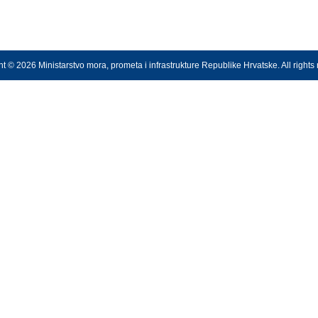
t © 2026 Ministarstvo mora, prometa i infrastrukture Republike Hrvatske. All rights