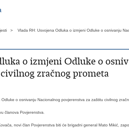
jesti >
Vlada RH: Usvojena Odluka o izmjeni Odluke o osnivanju Naci
luka o izmjeni Odluke o osni
u civilnog zračnog prometa
ni Odluke o osnivanju Nacionalnog povjerenstva za zaštitu civilnog zra
vu članova Povjerenstva.
ovača, novi član Povjerenstva biti će brigadni general Mato Mikić, za