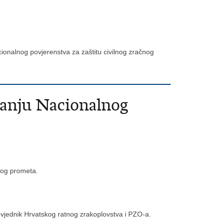
onalnog povjerenstva za zaštitu civilnog zračnog
vanju Nacionalnog
čnog prometa.
povjednik Hrvatskog ratnog zrakoplovstva i PZO-a.