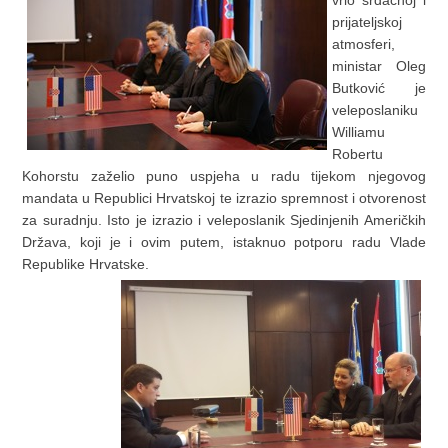
vrlo srdačnoj i
prijateljskoj
atmosferi,
ministar Oleg
Butković je
veleposlaniku
Williamu
Robertu
Kohorstu zaželio puno uspjeha u radu tijekom njegovog
mandata u Republici Hrvatskoj te izrazio spremnost i otvorenost
za suradnju. Isto je izrazio i veleposlanik Sjedinjenih Američkih
Država, koji je i ovim putem, istaknuo potporu radu Vlade
Republike Hrvatske.