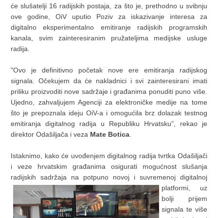
će slušatelji 16 radijskih postaja, za što je, prethodno u svibnju
ove godine, OiV uputio Poziv za iskazivanje interesa za
digitalno eksperimentalno emitiranje radijskih programskih
kanala, svim zainteresiranim pružateljima medijske usluge
radija.
"Ovo je definitivno početak nove ere emitiranja radijskog
signala. Očekujem da će nakladnici i svi zainteresirani imati
priliku proizvoditi nove sadržaje i građanima ponuditi puno više.
Ujedno, zahvaljujem Agenciji za elektroničke medije na tome
što je prepoznala ideju OiV-a i omogućila brz dolazak testnog
emitiranja digitalnog radija u Republiku Hrvatsku", rekao je
direktor Odašiljača i veza
Mate Botica
.
Istaknimo, kako će uvođenjem digitalnog radija tvrtka Odašiljači
i veze hrvatskim građanima osigurati mogućnost slušanja
radijskih sadržaja na potpuno novoj i suvremenoj digitalnoj
platformi,
uz
bolji prijem
signala te više