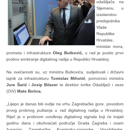
odašiljača na
Sljemenu, u
izaslanstvu
predsjednika
Vlade
Republike
Hrvatske,
ministar mora,
prometa i infrastrukture
Oleg Butković,
u rad je pustio prvo
probno emitiranje digitalnog radija u Republici Hrvatskoj.
Na svečanosti su, uz ministra Butkovića, sudjelovali i državni
tajnik za infrastrukturu
Tomislav Mihotić
, pomoćnici ministra
Jure Šarić
i
Josip Bilaver
te direktor tvrtke Odašiljači i veze
(OiV)
Mate Botica.
„Lijepo je danas biti ovdje na vrhu Zagrebačke gore, povodom
prvog probnog puštanja u rad digitalnog radija u Hrvatskoj.
Riječ je o probnom uvođenju digitalnog signala koji će trajati
godinu dana i obuhvaćati područje Grada Zagreba i osam
županija: Zagrebačke, Krapinsko-zagorske, Varaždinske,