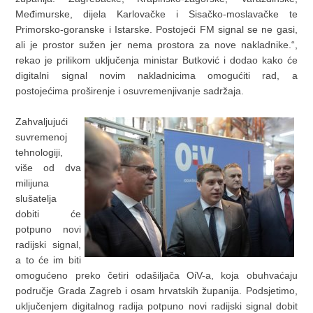
Međimurske, dijela Karlovačke i Sisačko-moslavačke te
Primorsko-goranske i Istarske. Postojeći FM signal se ne gasi,
ali je prostor sužen jer nema prostora za nove nakladnike.“,
rekao je prilikom uključenja ministar Butković i dodao kako će
digitalni signal novim nakladnicima omogućiti rad, a
postojećima proširenje i osuvremenjivanje sadržaja.
Zahvaljujući
suvremenoj
tehnologiji,
više od dva
milijuna
slušatelja
dobiti će
potpuno novi
radijski signal,
a to će im biti
omogućeno preko četiri odašiljača OiV-a, koja obuhvaćaju
područje Grada Zagreb i osam hrvatskih županija. Podsjetimo,
uključenjem digitalnog radija potpuno novi radijski signal dobit