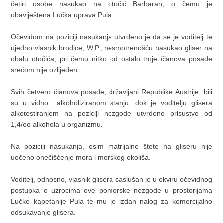
četiri osobe nasukao na otočić Barbaran, o čemu je
obaviještena Lučka uprava Pula.
Očevidom na poziciji nasukanja utvrđeno je da se je voditelj te
ujedno vlasnik brodice, W.P., nesmotrenošću nasukao gliser na
obalu otočića, pri čemu nitko od ostalo troje članova posade
srećom nije ozlijeđen.
Svih četvero članova posade, državljani Republike Austrije, bili
su u vidno alkoholiziranom stanju, dok je voditelju glisera
alkotestiranjem na poziciji nezgode utvrđeno prisustvo od
1,4/oo alkohola u organizmu.
Na poziciji nasukanja, osim matrijalne štete na gliseru nije
uočeno onečišćenje mora i morskog okoliša.
Voditelj, odnosno, vlasnik glisera saslušan je u okviru očevidnog
postupka o uzrocima ove pomorske nezgode u prostorijama
Lučke kapetanije Pula te mu je izdan nalog za komercijalno
odsukavanje glisera.