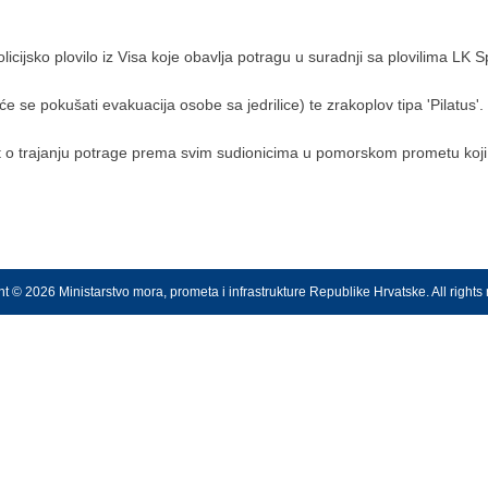
icijsko plovilo iz Visa koje obavlja potragu u suradnji sa plovilima LK Sp
e se pokušati evakuacija osobe sa jedrilice) te zrakoplov tipa 'Pilatus'.
t o trajanju potrage prema svim sudionicima u pomorskom prometu koji 
t © 2026 Ministarstvo mora, prometa i infrastrukture Republike Hrvatske. All rights