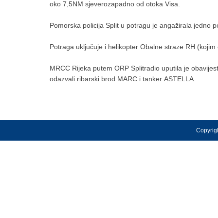
oko 7,5NM sjeverozapadno od otoka Visa.
Pomorska policija Split u potragu je angažirala jedno pol
Potraga uključuje i helikopter Obalne straze RH (kojim ć
MRCC Rijeka putem ORP Splitradio uputila je obavijes
odazvali ribarski brod MARC i tanker ASTELLA.
Copyrigh