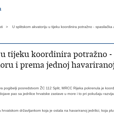
sti >
U splitskom akvatoriju u tijeku koordinira potražno - spasilačk
u tijeku koordinira potražno - 
ru i prema jednoj havariranoj 
va pogibelji posredstvom ŽC 112 Split, MRCC Rijeka pokrenula je koordi
dojave pao sa jedrilice hrvatske zastave u more i to pri pokušaju razvija
 hrvatskom državljankom koja je ostala na havariranoj jedrilici, koja plu