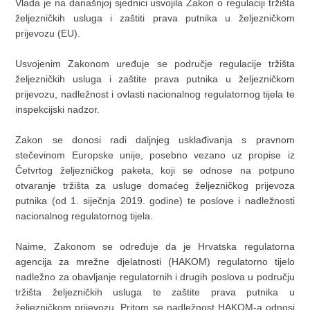
Vlada je na današnjoj sjednici usvojila Zakon o regulaciji tržišta
željezničkih usluga i zaštiti prava putnika u željezničkom
prijevozu (EU).
Usvojenim Zakonom uređuje se područje regulacije tržišta
željezničkih usluga i zaštite prava putnika u željezničkom
prijevozu, nadležnost i ovlasti nacionalnog regulatornog tijela te
inspekcijski nadzor.
Zakon se donosi radi daljnjeg usklađivanja s pravnom
stečevinom Europske unije, posebno vezano uz propise iz
Četvrtog željezničkog paketa, koji se odnose na potpuno
otvaranje tržišta za usluge domaćeg željezničkog prijevoza
putnika (od 1. siječnja 2019. godine) te poslove i nadležnosti
nacionalnog regulatornog tijela.
Naime, Zakonom se određuje da je Hrvatska regulatorna
agencija za mrežne djelatnosti (HAKOM) regulatorno tijelo
nadležno za obavljanje regulatornih i drugih poslova u području
tržišta željezničkih usluga te zaštite prava putnika u
željezničkom prijevozu. Pritom se nadležnost HAKOM-a odnosi