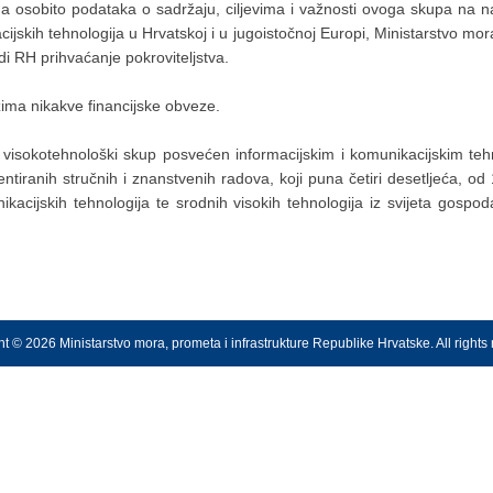
 a osobito podataka o sadržaju, ciljevima i važnosti ovoga skupa na 
ijskih tehnologija u Hrvatskoj i u jugoistočnoj Europi, Ministarstvo mora,
adi RH prihvaćanje pokroviteljstva.
ima nikakve financijske obveze.
isokotehnološki skup posvećen informacijskim i komunikacijskim tehno
ntiranih stručnih i znanstvenih radova, koji puna četiri desetljeća, 
ikacijskih tehnologija te srodnih visokih tehnologija iz svijeta gospo
t © 2026 Ministarstvo mora, prometa i infrastrukture Republike Hrvatske. All rights