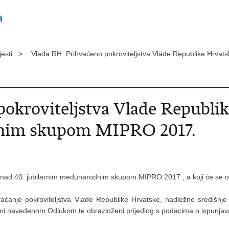
jesti >
Vlada RH: Prihvaćeno pokroviteljstva Vlade Republike Hrv
okroviteljstva Vlade Republik
dnim skupom MIPRO 2017.
tva nad 40. jubilarnim međunarodnim skupom MIPRO 2017., a koji će se od
vaćanje pokroviteljstva Vlade Republike Hrvatske, nadležno središn
opisani navedenom Odlukom te obrazloženi prijedlog s podacima o ispunjav