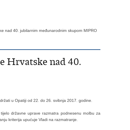
atske nad 40. jubilarnim međunarodnim skupom MIPRO
e Hrvatske nad 40.
ržati u Opatiji od 22. do 26. svibnja 2017. godine.
je tijelo državne uprave razmatra podnesenu molbu za
anju kriterija upućuje Vladi na razmatranje.