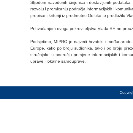
Slijedom navedenih činjenica i dostavljenih podataka,
razvoju i promicanju područja informacijskih i komunikac
propisani kriteriji iz predmetne Odluke te predložilo Vl
Prihvaćanjem ovoga pokroviteljstva Vlada RH ne preuz
Podsjetimo, MIPRO je najveći hrvatski i međunarodni v
Europe, kako po broju sudionika, tako i po broju preze
stručnjake u području primjene informacijskih i komun
uprave i lokalne samouprave.
Copyrigh