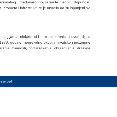
nacionalnoj i međunarodnoj razini te njegovu doprinosu
 prometa i infrastrukture je utvrdilo da su ispunjeni svi
logijama, elektronici i mikroelektronici u ovom dijelu
od 1978. godine, neprekidno okuplja hrvatske i inozemne
darstva, znanosti, poduzetništva, obrazovanja, državne
 reserved