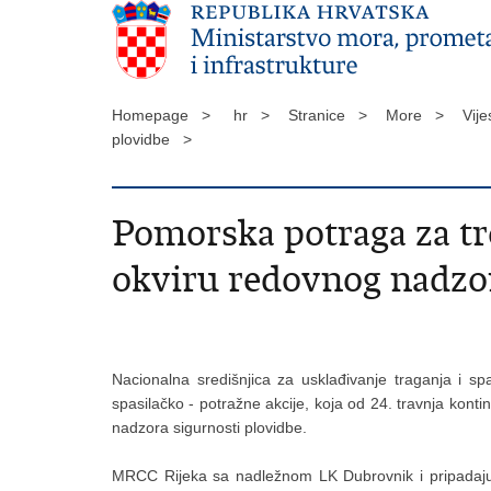
Homepage >
hr >
Stranice >
More >
Vije
plovidbe >
Pomorska potraga za tr
okviru redovnog nadzor
Nacionalna središnjica za usklađivanje traganja i sp
spasilačko - potražne akcije, koja od 24. travnja kont
nadzora sigurnosti plovidbe.
MRCC Rijeka sa nadležnom LK Dubrovnik i pripadajući