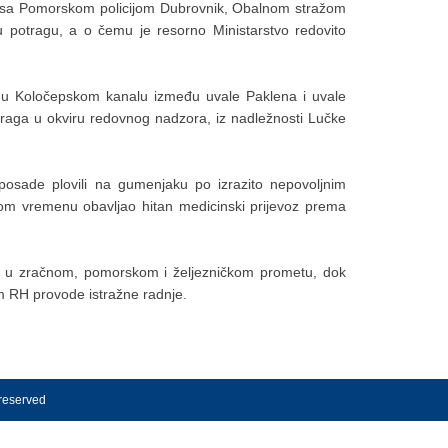
ji sa Pomorskom policijom Dubrovnik, Obalnom stražom
 potragu, a o čemu je resorno Ministarstvo redovito
a u Koločepskom kanalu između uvale Paklena i uvale
e traga u okviru redovnog nadzora, iz nadležnosti Lučke
 posade plovili na gumenjaku po izrazito nepovoljnim
om vremenu obavljao hitan medicinski prijevoz prema
ća u zračnom, pomorskom i željezničkom prometu, dok
m RH provode istražne radnje.
 reserved