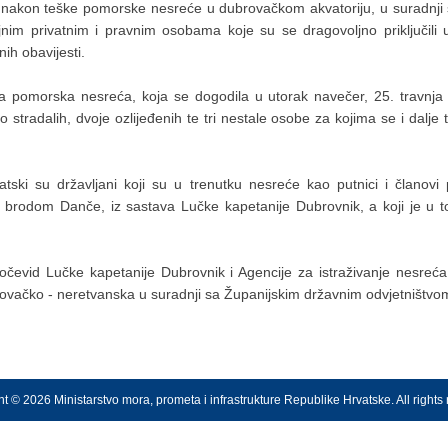
ale nakon teške pomorske nesreće u dubrovačkom akvatoriju, u suradn
m privatnim i pravnim osobama koje su se dragovoljno priključili u
ih obavijesti.
ka pomorska nesreća, koja se dogodila u utorak navečer, 25. travnj
o stradalih, dvoje ozlijeđenih te tri nestale osobe za kojima se i dalj
atski su državljani koji su u trenutku nesreće kao putnici i članovi
brodom Danče, iz sastava Lučke kapetanije Dubrovnik, a koji je u t
očevid Lučke kapetanije Dubrovnik i Agencije za istraživanje nesre
brovačko - neretvanska u suradnji sa Županijskim državnim odvjetništvo
t © 2026 Ministarstvo mora, prometa i infrastrukture Republike Hrvatske. All rights