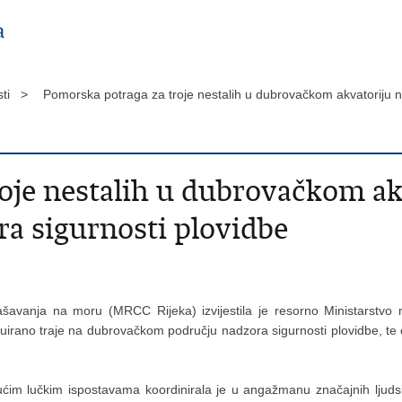
sti >
Pomorska potraga za troje nestalih u dubrovačkom akvatoriju n
oje nestalih u dubrovačkom akv
a sigurnosti plovidbe
ašavanja na moru (MRCC Rijeka) izvijestila je resorno Ministarstvo 
inuirano traje na dubrovačkom području nadzora sigurnosti plovidbe, t
m lučkim ispostavama koordinirala je u angažmanu značajnih ljudski