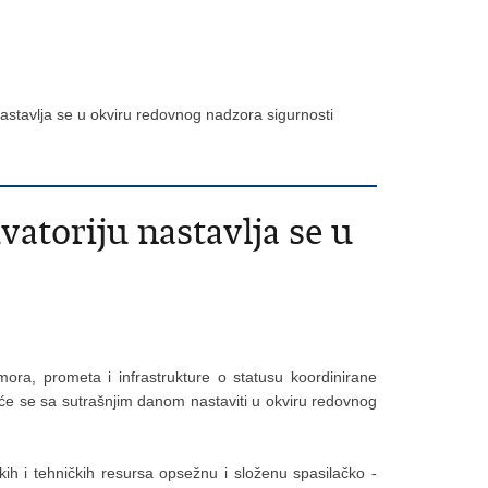
astavlja se u okviru redovnog nadzora sigurnosti
atoriju nastavlja se u
mora, prometa i infrastrukture o statusu koordinirane
e će se sa sutrašnjim danom nastaviti u okviru redovnog
h i tehničkih resursa opsežnu i složenu spasilačko -