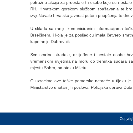
potražnu akciju za preostale tri osobe koje su nest
RH, Hrvatskom gorskom službom spašavanja te brojni
izvještavalo hrvatsku javnost putem priopćenja te dnevn
U skladu sa ranije komuniciranim informacijama teš
Brsečinem, i koja je za posljedicu imala četvero smrtn
kapetanije Dubrovnik.
Sve smrtno stradale, ozlijeđene i nestale osobe hrv
vremenskim uvjetima na moru do trenutka sudara sa 
mjestu Sobra, na otoku Mljetu.
O uzrocima ove teške pomorske nesreće u tijeku je 
Ministarstvo unutarnjih poslova, Policijska uprava Du
Copyrigh