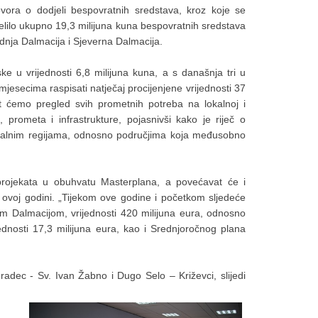
govora o dodjeli bespovratnih sredstava, kroz koje se
jelilo ukupno 19,3 milijuna kuna bespovratnih sredstava
dnja Dalmacija i Sjeverna Dalmacija.
ke u vrijednosti 6,8 milijuna kuna, a s današnja tri u
mjesecima raspisati natječaj procijenjene vrijednosti 37
t ćemo pregled svih prometnih potreba na lokalnoj i
, prometa i infrastrukture, pojasnivši kako je riječ o
ionalnim regijama, odnosno područjima koja međusobno
 projekata u obuhvatu Masterplana, a povećavat će i
 u ovoj godini. „Tijekom ove godine i početkom sljedeće
nom Dalmacijom, vrijednosti 420 milijuna eura, odnosno
ednosti 17,3 milijuna eura, kao i Srednjoročnog plana
radec - Sv. Ivan Žabno i Dugo Selo – Križevci, slijedi