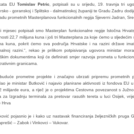
ekata EU
Tomislav Petric
, potpisali su u srijedu, 19. travnja tri u
rsko - goranskoj i Splitsko - dalmatinskoj županiji te Gradu Zadru dodi
radu prometnih Masterplanova funkcionalnih regija Sjeverni Jadran, Sre
li mjesec potpisali smo Masterplan funkcionalne regije Istočna Hrvats
dnosti 22,7 milijuna kuna i još tri Masterplana za koje ćemo u sljedećim 
una kuna, pokrit ćemo sva područja Hrvatske i na razini države ima
nalnoj razini.“, rekao je prilikom potpisivanja ugovora ministar mora
eškim dokumentima koji će definirati smjer razvoja prometa u funkc
trativnim granicama.
e buduće prometne projekte i značajno ubrzati pripremu prometnih
dao je ministar Butković i najavio planirane aktivnosti iz fondova EU
,2 milijarde eura, a riječ je o projektima Cestovna povezanost s Juž
za Izgradnju terminala za pretovar rasutih tereta u luci Osijek, vrij
e Hrva
ković pojasnio je i kako uz nastavak financiranja željezničkih pruga G
aprešić – Zabok i Vinkovci – Vukovar.