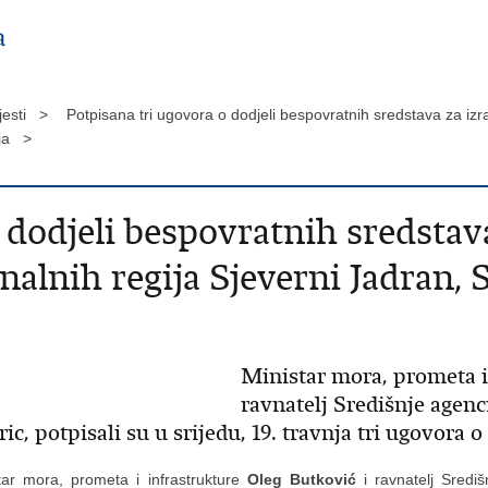
jesti >
Potpisana tri ugovora o dodjeli bespovratnih sredstava za iz
ija >
o dodjeli bespovratnih sredsta
lnih regija Sjeverni Jadran, 
Ministar mora, prometa i
ravnatelj Središnje agenc
, potpisali su u srijedu, 19. travnja tri ugovora o
tar mora, prometa i infrastrukture
Oleg Butković
i ravnatelj Središ