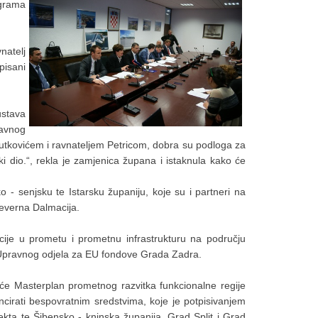
ograma
natelj
pisani
ustava
lavnog
Butkovićem i ravnateljem Petricom, dobra su podloga za
ki dio.“, rekla je zamjenica župana i istaknula kako će
- senjsku te Istarsku županiju, koje su i partneri na
jeverna Dalmacija.
cije u prometu i prometnu infrastrukturu na području
 Upravnog odjela za EU fondove Grada Zadra.
 će Masterplan prometnog razvitka funkcionalne regije
ancirati bespovratnim sredstvima, koje je potpisivanjem
ekta te Šibensko - kninska županija, Grad Split i Grad