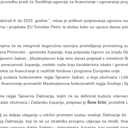
u provedbu pratit će Središnja agencija za financiranje i ugovaranje pr
alizirati ih do 2023. godine.“, rekao je prilikom potpisivanja ugovora rav
rama i projekata EU Tomislav Petric te dodao kako su upravo danas pot
jima će se integrirati dugoročna razvojna promišljanja prometnog s
ana Primorsko - goranske županije, koja potpisala Ugovor za izradu G
jeverni Jadran. „Masterplanovi koje smo danas potpisali s ministrom 
e povezanosti županija, osobito naše koju karakterizira obalni i gorans
ekta za financiranje iz različitih fondova i programa Europske unije.
sustava funkcionalne regije Sjeverni Jadran, a koja obuhvaća i Ličko 
za financiranje prometnih Masterplanova funkcionalnih regija Srednja i S
 regije Sjeverna Dalmacija, kojim će se definirati buduće interven
Zadar obuhvaća i Zadarsku županiju, potpisao je
Šime Erlić
, pročelnik
j za daljnja ulaganja u održivi prometni sustav srednje Dalmacije bit
ja Dalmacija, koji će se uz stratešku procjenu utjecaja na okoliš, fin
njeg ugovora dobila Splitsko - dalmatinska županija, kao nositelj proj