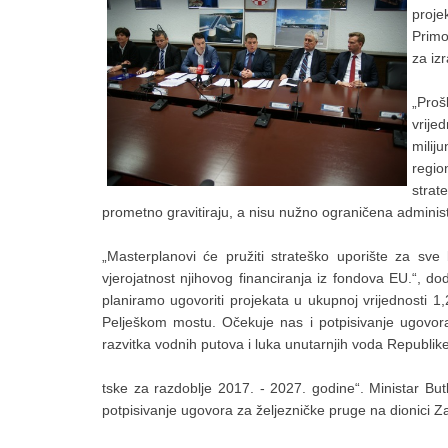
proj
Primo
za iz
„Proš
vrije
milij
regio
strat
prometno gravitiraju, a nisu nužno ograničena adminis
„Masterplanovi će pružiti strateško uporište za sv
vjerojatnost njihovog financiranja iz fondova EU.“, do
planiramo ugovoriti projekata u ukupnoj vrijednosti 1
Pelješkom mostu. Očekuje nas i potpisivanje ugovora 
razvitka vodnih putova i luka unutarnjih voda Republik
tske za razdoblje 2017. - 2027. godine“. Ministar But
potpisivanje ugovora za željezničke pruge na dionici Z