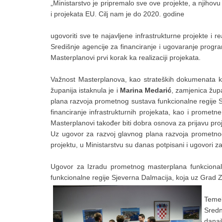
„Ministarstvo je pripremalo sve ove projekte, a njihov
i projekata EU. Cilj nam je do 2020. godine
ugovoriti sve te najavljene infrastrukturne projekte i re
Središnje agencije za financiranje i ugovaranje prog
Masterplanovi prvi korak ka realizaciji projekata.
Važnost Masterplanova, kao strateških dokumenata ko
županija istaknula je i
Marina Medarić
, zamjenica žup
plana razvoja prometnog sustava funkcionalne regije S
financiranje infrastrukturnih projekata, kao i prometn
Masterplanovi također biti dobra osnova za prijavu proj
Uz ugovor za razvoj glavnog plana razvoja prometnog 
projektu, u Ministarstvu su danas potpisani i ugovori 
Ugovor za Izradu prometnog masterplana funkcionalne
funkcionalne regije Sjeverna Dalmacija, koja uz Grad 
Temel
Sredn
današ