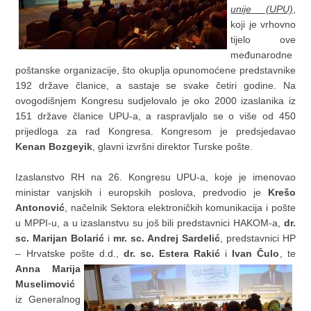
unije (UPU)
,
koji je vrhovno
tijelo ove
međunarodne
poštanske organizacije, što okuplja opunomoćene predstavnike
192 države članice, a sastaje se svake četiri godine. Na
ovogodišnjem Kongresu sudjelovalo je oko 2000 izaslanika iz
151 države članice UPU-a, a raspravljalo se o više od 450
prijedloga za rad Kongresa. Kongresom je predsjedavao
Kenan Bozgeyik
, glavni izvršni direktor Turske pošte.
Izaslanstvo RH na 26. Kongresu UPU-a, koje je imenovao
ministar vanjskih i europskih poslova, predvodio je
Krešo
Antonović
, načelnik Sektora elektroničkih komunikacija i pošte
u MPPI-u, a u izaslanstvu su još bili predstavnici HAKOM-a,
dr.
sc. Marijan Bolarić
i
mr. sc. Andrej Sardelić
, predstavnici HP
– Hrvatske pošte d.d.,
dr. sc. Estera Rakić
i
Ivan Čulo
, te
Anna Marija
Muselimović
iz Generalnog