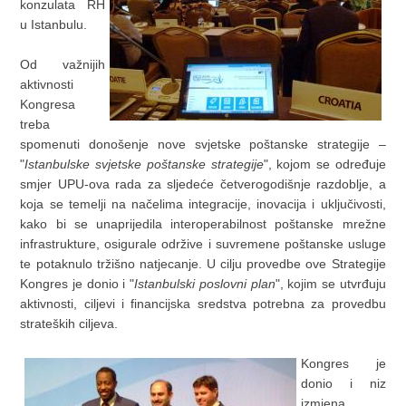
konzulata RH
u Istanbulu.
Od važnijih
aktivnosti
Kongresa
treba
spomenuti donošenje nove svjetske poštanske strategije –
"
Istanbulske svjetske poštanske strategije
", kojom se određuje
smjer UPU-ova rada za sljedeće četverogodišnje razdoblje, a
koja se temelji na načelima integracije, inovacija i uključivosti,
kako bi se unaprijedila interoperabilnost poštanske mrežne
infrastrukture, osigurale održive i suvremene poštanske usluge
te potaknulo tržišno natjecanje. U cilju provedbe ove Strategije
Kongres je donio i "
Istanbulski poslovni plan
", kojim se utvrđuju
aktivnosti, ciljevi i financijska sredstva potrebna za provedbu
strateških ciljeva.
Kongres je
donio i niz
izmjena