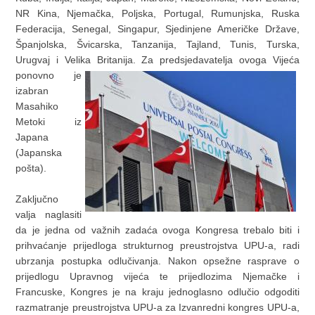
NR Kina, Njemačka, Poljska, Portugal, Rumunjska, Ruska
Federacija, Senegal, Singapur, Sjedinjene Američke Države,
Španjolska, Švicarska, Tanzanija, Tajland, Tunis, Turska,
Urugvaj i Velika Britanija. Za predsjedavatelja ovoga Vijeća
ponovno je
izabran
Masahiko
Metoki iz
Japana
(Japanska
pošta).
Zaključno
valja naglasiti
da je jedna od važnih zadaća ovoga Kongresa trebalo biti i
prihvaćanje prijedloga strukturnog preustrojstva UPU-a, radi
ubrzanja postupka odlučivanja. Nakon opsežne rasprave o
prijedlogu Upravnog vijeća te prijedlozima Njemačke i
Francuske, Kongres je na kraju jednoglasno odlučio odgoditi
razmatranje preustrojstva UPU-a za Izvanredni kongres UPU-a,