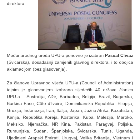
direktora
Međunarodnog ureda UPU-a ponovno je izabran
Pascal Clivaz
(Švicarska), dosadašnji zamjenik glavnog direktora, i to obojica
aklamacijom (bez glasovanja).
Za članove Upravnog vijeća UPU-a (Council of Administration)
tajnim je glasovanjem izabrano sljedećih 40 država članica
UPU-a – Australija, Alžir, Barbados, Belgija, Brazil, Bugarska,
Burkina Faso, Côte dʼIvoire, Dominikanska Republika, Etiopija,
Gruzija, Indonezija, Iran, Italija, Japan, Južna Afrika, Kazahstan,
Kenija, Republika Koreja, Kostarika, Kuba, Malezija, Maroko,
Meksiko, Njemačka, NR Kina, Pakistan, Paragvaj, Poljska,
Rumunjska, Sudan, Španjolska, Švicarska, Tunis, Uganda,
Ujedinjeni Arapski Emirati, Urugvaj, Velika Britanija, Vijetnam i