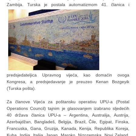
Zambija. Turska je postala automatizmom 41. članica i
predsjedateljica Upravnog vijeća, kao domaćin ovoga
Kongresa, a predsjedavanje je preuzeo Kenan Bozgeyik
(Turska pošta).
Za članove Vijeća za poštansku operativu UPU-a (Postal
Operations Council) tajnim je glasovanjem izabrano sljedećih
40 država članica UPU-a – Argentina, Australija, Austrija,
Azerbajdžan, Bangladeš, Belgija, Brazil, Čile, Egipat, Finska,
Francuska, Gana, Gruzija, Kanada, Kenija, Republika Koreja,
Kuba, Indija, Italija, Japan, Maroko, Nizozemska, Novi Zeland,