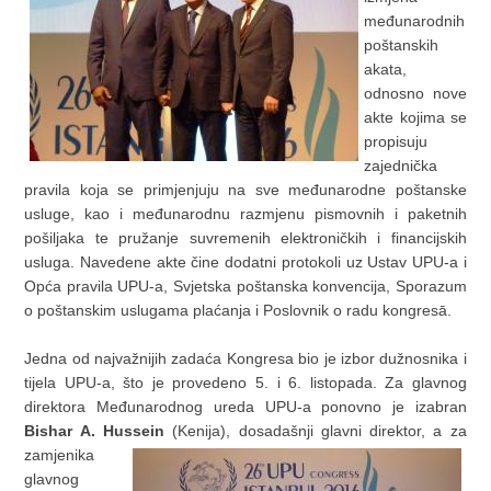
međunarodnih
poštanskih
akata,
odnosno nove
akte kojima se
propisuju
zajednička
pravila koja se primjenjuju na sve međunarodne poštanske
usluge, kao i međunarodnu razmjenu pismovnih i paketnih
pošiljaka te pružanje suvremenih elektroničkih i financijskih
usluga. Navedene akte čine dodatni protokoli uz Ustav UPU-a i
Opća pravila UPU-a, Svjetska poštanska konvencija, Sporazum
o poštanskim uslugama plaćanja i Poslovnik o radu kongresā.
Jedna od najvažnijih zadaća Kongresa bio je izbor dužnosnika i
tijela UPU-a, što je provedeno 5. i 6. listopada. Za glavnog
direktora Međunarodnog ureda UPU-a ponovno je izabran
Bishar A. Hussein
(Kenija), dosadašnji glavni direktor, a za
zamjenika
glavnog