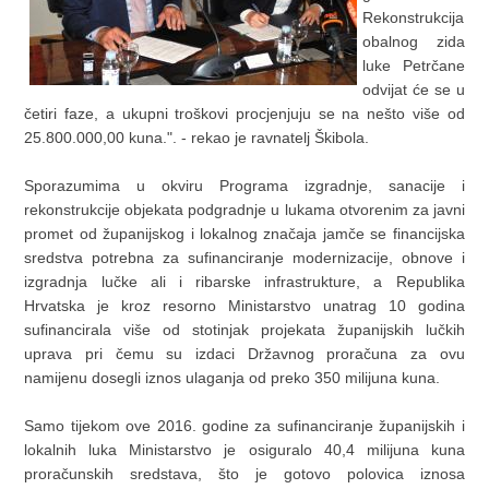
Rekonstrukcija
obalnog zida
luke Petrčane
odvijat će se u
četiri faze, a ukupni troškovi procjenjuju se na nešto više od
25.800.000,00 kuna.". - rekao je ravnatelj Škibola.
Sporazumima u okviru Programa izgradnje, sanacije i
rekonstrukcije objekata podgradnje u lukama otvorenim za javni
promet od županijskog i lokalnog značaja jamče se financijska
sredstva potrebna za sufinanciranje modernizacije, obnove i
izgradnja lučke ali i ribarske infrastrukture, a Republika
Hrvatska je kroz resorno Ministarstvo unatrag 10 godina
sufinancirala više od stotinjak projekata županijskih lučkih
uprava pri čemu su izdaci Državnog proračuna za ovu
namijenu dosegli iznos ulaganja od preko 350 milijuna kuna.
Samo tijekom ove 2016. godine za sufinanciranje županijskih i
lokalnih luka Ministarstvo je osiguralo 40,4 milijuna kuna
proračunskih sredstava, što je gotovo polovica iznosa