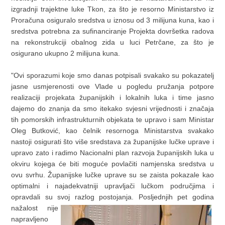
izgradnji trajektne luke Tkon, za što je resorno Ministarstvo iz
Proračuna osiguralo sredstva u iznosu od 3 milijuna kuna, kao i
sredstva potrebna za sufinanciranje Projekta dovršetka radova
na rekonstrukciji obalnog zida u luci Petrčane, za što je
osigurano ukupno 2 milijuna kuna.
"Ovi sporazumi koje smo danas potpisali svakako su pokazatelj
jasne usmjerenosti ove Vlade u pogledu pružanja potpore
realizaciji projekata županijskih i lokalnih luka i time jasno
dajemo do znanja da smo itekako svjesni vrijednosti i značaja
tih pomorskih infrastrukturnih objekata te upravo i sam Ministar
Oleg Butković, kao čelnik resornoga Ministarstva svakako
nastoji osigurati što više sredstava za županijske lučke uprave i
upravo zato i radimo Nacionalni plan razvoja županijskih luka u
okviru kojega će biti moguće povlačiti namjenska sredstva u
ovu svrhu. Županijske lučke uprave su se zaista pokazale kao
optimalni i najadekvatniji upravljači lučkom područjima i
opravdali su svoj razlog postojanja. Posljednjih pet
godina
nažalost nije
napravljeno