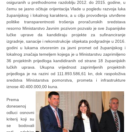
osiguranih u prethodnome razdoblju 2012. do 2015. godine, u
čemu se jasno očituje orijentacija Vlade u pogledu razvoja luka
županijskog i lokalnog karaktera, a u cilju provođenja utvrđene
politike transparentnosti trošenja proračunskih sredstava
resorno Ministarstvo Javnim pozivom pozvalo je sve županijske
lučke uprave da kandidiraju projekte za sufinanciranje
izgradnje, sanacije i rekonstrukcije objekata podgradnje u 2016.
godini u lukama otvorenim za javni promet od županijskog i
lokalnog značaja temeljem kojega je u Ministarstvu zaprimiljeno
36 projektnih prijedloga kandidiranih od strane 18 županijskih
lučkih uprava. Ukupna vrijednost zaprimljenih projektnih
prijedloga je na razini od 111.893.586,61 kn, dok raspoloživa
sredstva Ministarstva pomorstva, prometa i infrastrukture
iznose 40.400.000,00 kuna.
Prema
donesenoj
odluci osnovni
kriterij koji su
se bodovali