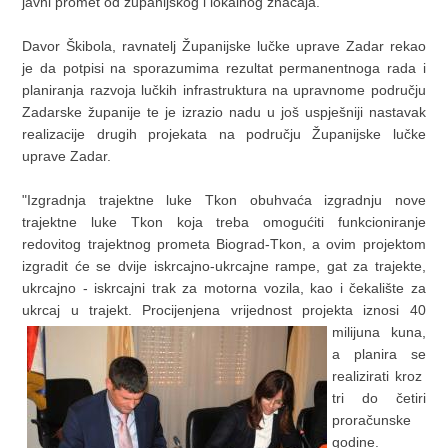
javni promet od županijskog i lokalnog značaja.
Davor Škibola, ravnatelj Županijske lučke uprave Zadar rekao
je da potpisi na sporazumima rezultat permanentnoga rada i
planiranja razvoja lučkih infrastruktura na upravnome području
Zadarske županije te je izrazio nadu u još uspješniji nastavak
realizacije drugih projekata na području Županijske lučke
uprave Zadar.
"Izgradnja trajektne luke Tkon obuhvaća izgradnju nove
trajektne luke Tkon koja treba omogućiti funkcioniranje
redovitog trajektnog prometa Biograd-Tkon, a ovim projektom
izgradit će se dvije iskrcajno-ukrcajne rampe, gat za trajekte,
ukrcajno - iskrcajni trak za motorna vozila, kao i čekalište za
ukrcaj u trajekt. Procijenjena vrijednost projekta iznosi 40
milijuna
kuna,
a planira se
realizirati kroz
tri do četiri
proračunske
godine.