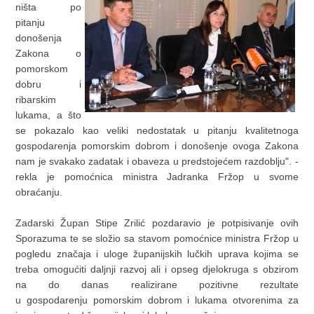
ništa po
pitanju
donošenja
Zakona o
pomorskom
dobru i
ribarskim
lukama, a što
se pokazalo kao veliki nedostatak u pitanju kvalitetnoga
gospodarenja pomorskim dobrom i donošenje ovoga Zakona
nam je svakako zadatak i obaveza u predstojećem razdoblju". -
rekla je pomoćnica ministra Jadranka Fržop u svome
obraćanju.
Zadarski Župan Stipe Zrilić pozdaravio je potpisivanje ovih
Sporazuma te se složio sa stavom pomoćnice ministra Fržop u
pogledu značaja i uloge županijskih lučkih uprava kojima se
treba omogućiti daljnji razvoj ali i opseg djelokruga s obzirom
na do danas realizirane pozitivne rezultate
u gospodarenju pomorskim dobrom i lukama otvorenima za