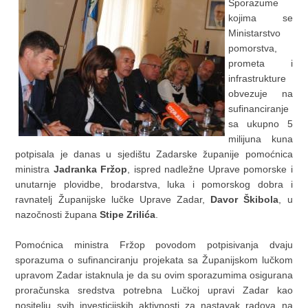
Sporazume
kojima se
Ministarstvo
pomorstva,
prometa i
infrastrukture
obvezuje na
sufinanciranje
sa ukupno 5
milijuna kuna
potpisala je danas u sjedištu Zadarske županije pomoćnica
ministra
Jadranka Fržop
, ispred nadležne Uprave pomorske i
unutarnje plovidbe, brodarstva, luka i pomorskog dobra i
ravnatelj Županijske lučke Uprave Zadar,
Davor Škibola
, u
nazočnosti župana
Stipe Zrilića
.
Pomoćnica ministra Fržop povodom potpisivanja dvaju
sporazuma o sufinanciranju projekata sa Županijskom lučkom
upravom Zadar istaknula je da su ovim sporazumima osigurana
proračunska sredstva potrebna Lučkoj upravi Zadar kao
nositelju svih investicijskih aktivnosti za nastavak radova na