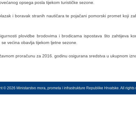
većanog opsega posla tijekom turističke sezone.
azak i boravak stranih nautičara te pojačani pomorski promet koji zaht
igurnosti plovidbe brodovima i brodicama ispostava što zahtijeva kons
 se većina obavlja tijekom ljetne sezone.
ržavnom proračunu za 2016. godinu osigurana sredstva u ukupnom izn
t © 2026 Ministarstvo mora, prometa i infrastrukture Republike Hrvatske. All rights