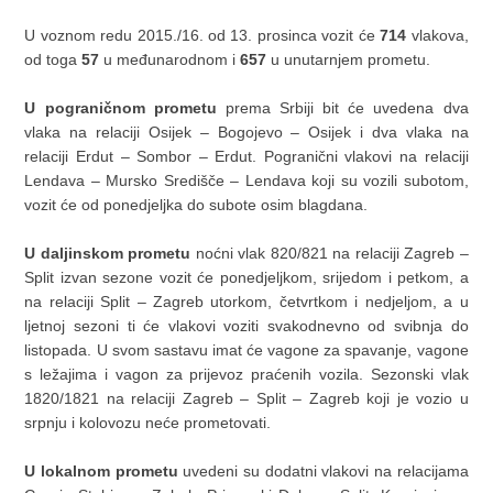
U voznom redu 2015./16. od 13. prosinca vozit će
714
vlakova,
od toga
57
u međunarodnom i
657
u unutarnjem prometu.
U pograničnom prometu
prema Srbiji bit će uvedena dva
vlaka na relaciji Osijek – Bogojevo – Osijek i dva vlaka na
relaciji Erdut – Sombor – Erdut. Pogranični vlakovi na relaciji
Lendava – Mursko Središče – Lendava koji su vozili subotom,
vozit će od ponedjeljka do subote osim blagdana.
U daljinskom prometu
noćni vlak 820/821 na relaciji Zagreb –
Split izvan sezone vozit će ponedjeljkom, srijedom i petkom, a
na relaciji Split – Zagreb utorkom, četvrtkom i nedjeljom, a u
ljetnoj sezoni ti će vlakovi voziti svakodnevno od svibnja do
listopada. U svom sastavu imat će vagone za spavanje, vagone
s ležajima i vagon za prijevoz praćenih vozila. Sezonski vlak
1820/1821 na relaciji Zagreb – Split – Zagreb koji je vozio u
srpnju i kolovozu neće prometovati.
U lokalnom prometu
uvedeni su dodatni vlakovi na relacijama