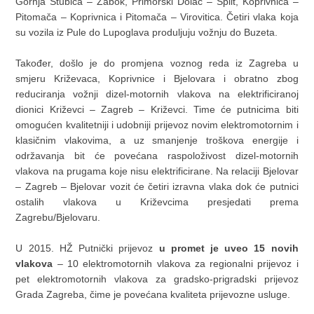
Gornja Stubica – Zabok, Primorski Dolac – Split, Koprivnica –
Pitomača – Koprivnica i Pitomača – Virovitica. Četiri vlaka koja
su vozila iz Pule do Lupoglava produljuju vožnju do Buzeta.
Također, došlo je do promjena voznog reda iz Zagreba u
smjeru Križevaca, Koprivnice i Bjelovara i obratno zbog
reduciranja vožnji dizel-motornih vlakova na elektrificiranoj
dionici Križevci – Zagreb – Križevci. Time će putnicima biti
omogućen kvalitetniji i udobniji prijevoz novim elektromotornim i
klasičnim vlakovima, a uz smanjenje troškova energije i
održavanja bit će povećana raspoloživost dizel-motornih
vlakova na prugama koje nisu elektrificirane. Na relaciji Bjelovar
– Zagreb – Bjelovar vozit će četiri izravna vlaka dok će putnici
ostalih vlakova u Križevcima presjedati prema
Zagrebu/Bjelovaru.
U 2015. HŽ Putnički prijevoz
u promet je uveo 15 novih
vlakova
– 10 elektromotornih vlakova za regionalni prijevoz i
pet elektromotornih vlakova za gradsko-prigradski prijevoz
Grada Zagreba, čime je povećana kvaliteta prijevozne usluge.