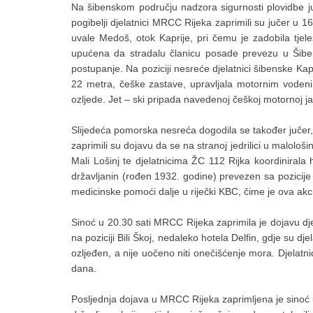
Na šibenskom području nadzora sigurnosti plovidbe ju
pogibelji djelatnici MRCC Rijeka zaprimili su jučer u
uvale Medoš, otok Kaprije, pri čemu je zadobila tjele
upućena da stradalu članicu posade prevezu u Šibeni
postupanje. Na poziciji nesreće djelatnici šibenske Ka
22 metra, češke zastave, upravljala motornim vodenim
ozljede. Jet – ski pripada navedenoj češkoj motornoj 
Slijedeća pomorska nesreća dogodila se također jučer,
zaprimili su dojavu da se na stranoj jedrilici u malol
Mali Lošinj te djelatnicima ŽC 112 Rijka koordinirala h
državljanin (rođen 1932. godine) prevezen sa pozicije s
medicinske pomoći dalje u riječki KBC, čime je ova ak
Sinoć u 20.30 sati MRCC Rijeka zaprimila je dojavu dj
na poziciji Bili Škoj, nedaleko hotela Delfin, gdje su d
ozljeđen, a nije uočeno niti onečišćenje mora. Djelatn
dana.
Posljednja dojava u MRCC Rijeka zaprimljena je sinoć u 