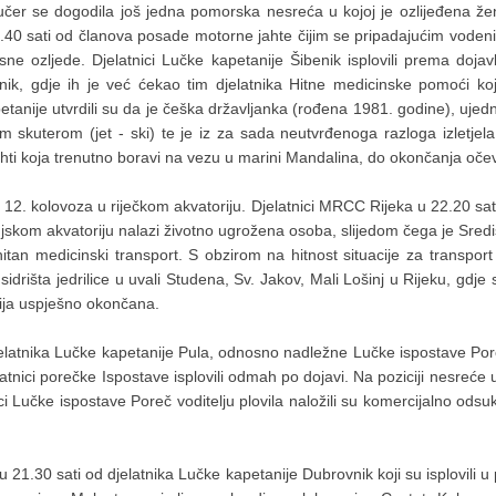
čer se dogodila još jedna pomorska nesreća u kojoj je ozlijeđena že
 16.40 sati od članova posade motorne jahte čijim se pripadajućim vod
sne ozljede. Djelatnici Lučke kapetanije Šibenik isplovili prema dojav
k, gdje ih je već ćekao tim djelatnika Hitne medicinske pomoći koji
petanije utvrdili su da je češka državljanka (rođena 1981. godine), uj
 skuterom (jet - ski) te je iz za sada neutvrđenoga razloga izletjel
jahti koja trenutno boravi na vezu u marini Mandalina, do okončanja oč
 12. kolovoza u riječkom akvatoriju. Djelatnici MRCC Rijeka u 22.20 s
ošinjskom akvatoriju nalazi životno ugrožena osoba, slijedom čega je Sr
itan medicinski transport. S obzirom na hitnost situacije za transport je
idrišta jedrilice u uvali Studena, Sv. Jakov, Mali Lošinj u Rijeku, gdje
cija uspješno okončana.
elatnika Lučke kapetanije Pula, odnosno nadležne Lučke ispostave Poreč
jelatnici porečke Ispostave isplovili odmah po dojavi. Na poziciji nesre
ici Lučke ispostave Poreč voditelju plovila naložili su komercijalno ods
21.30 sati od djelatnika Lučke kapetanije Dubrovnik koji su isplovili u 