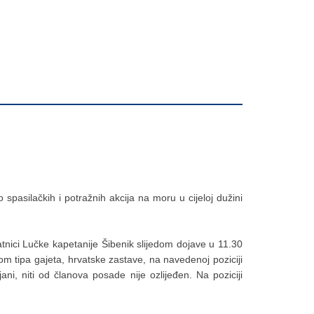
spasilačkih i potražnih akcija na moru u cijeloj dužini
tnici Lučke kapetanije Šibenik slijedom dojave u 11.30
lom tipa gajeta, hrvatske zastave, na navedenoj poziciji
i, niti od članova posade nije ozlijeđen. Na poziciji