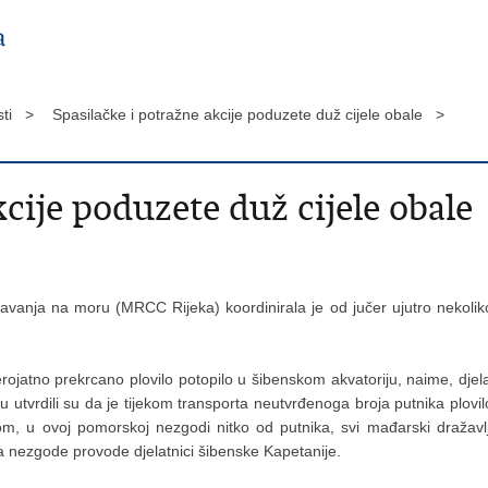
sti >
Spasilačke i potražne akcije poduzete duž cijele obale >
kcije poduzete duž cijele obale
avanja na moru (MRCC Rijeka) koordinirala je od jučer ujutro nekoliko 
jatno prekrcano plovilo potopilo u šibenskom akvatoriju, naime, djela
 su utvrdili su da je tijekom transporta neutvrđenoga broja putnika plovi
m, u ovoj pomorskoj nezgodi nitko od putnika, svi mađarski dražavljan
 nezgode provode djelatnici šibenske Kapetanije.