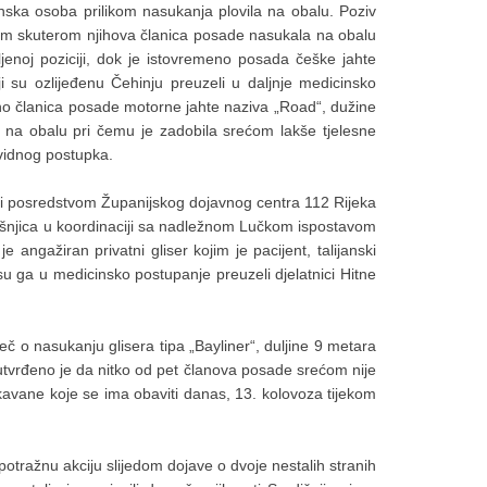
nska osoba prilikom nasukanja plovila na obalu. Poziv
enim skuterom njihova članica posade nasukala na obalu
ljenoj poziciji, dok je istovremeno posada češke jahte
 su ozlijeđenu Čehinju preuzeli u daljnje medicinsko
edno članica posade motorne jahte naziva „Road“, dužine
a na obalu pri čemu je zadobila srećom lakše tjelesne
evidnog postupka.
ati posredstvom Županijskog dojavnog centra 112 Rijeka
edišnjica u koordinaciji sa nadležnom Lučkom ispostavom
 angažiran privatni gliser kojim je pacijent, talijanski
 su ga u medicinsko postupanje preuzeli djelatnici Hitne
 o nasukanju glisera tipa „Bayliner“, duljine 9 metara
će utvrđeno je da nitko od pet članova posade srećom nije
ukavane koje se ima obaviti danas, 13. kolovoza tijekom
potražnu akciju slijedom dojave o dvoje nestalih stranih