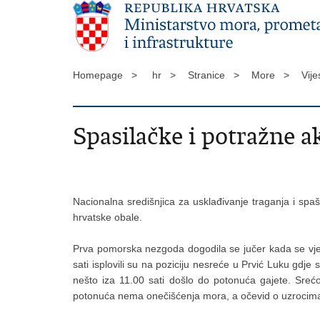
Homepage >
hr >
Stranice >
More >
Vije
Spasilačke i potražne a
Nacionalna središnjica za usklađivanje traganja i spaš
hrvatske obale.
Prva pomorska nezgoda dogodila se jučer kada se vjero
sati isplovili su na poziciju nesreće u Prvić Luku gdje
nešto iza 11.00 sati došlo do potonuća gajete. Srećo
potonuća nema onečišćenja mora, a očevid o uzrocima