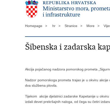
Homepage >
hr >
Stranice >
More >
Vije
Šibenska i zadarska kap
Akcija pojačanog nadzora pomorskog prometa „Sigurnos
Nadzor pomorskoga prometa trajao je u okviru akcije od
dva službena plovila.
Tijekom akcije djelatnici zadarske Kapetanije u okvir
izdali devet prekršajnih naloga, od čega su četiri iz