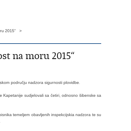
moru 2015“ >
nost na moru 2015“
skom području nadzora sigurnosti plovidbe.
e Kapetanije sudjelovali sa četiri, odnosno šibenske sa
isnika temeljem obavljenih inspekcijskia nadzora te su
.