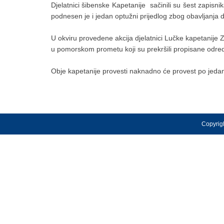
Djelatnici šibenske Kapetanije sačinili su šest zapisn
podnesen je i jedan optužni prijedlog zbog obavljanja
U okviru provedene akcija djelatnici Lučke kapetanije 
u pomorskom prometu koji su prekršili propisane odre
Obje kapetanije provesti naknadno će provest po jedan
Copyrigh