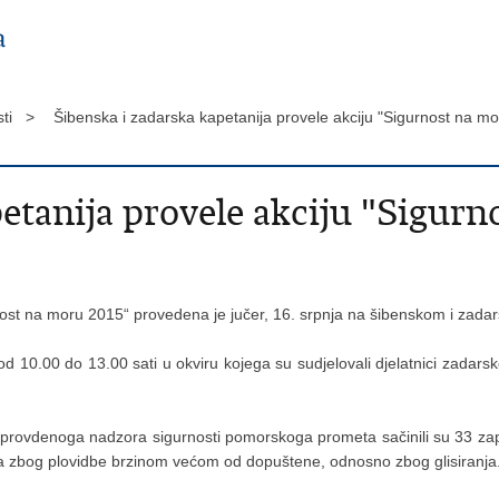
sti >
Šibenska i zadarska kapetanija provele akciju "Sigurnost na 
etanija provele akciju "Sigur
t na moru 2015“ provedena je jučer, 16. srpnja na šibenskom i zadar
 10.00 do 13.00 sati u okviru kojega su sudjelovali djelatnici zadarsk
u provdenoga nadzora sigurnosti pomorskoga prometa sačinili su 33 zap
dana zbog plovidbe brzinom većom od dopuštene, odnosno zbog glisiranja