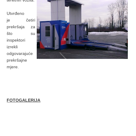
teretnih vozila.
Utvrđeno
je četiri
prekršaja za
što su
inspektori
izrekli
odgovarajuće
prekršajne
mjere.
FOTOGALERIJA