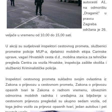
autocesti A1,
na odmorištu
„Draganić“ u
pravcu
Zagreba
održana je 26.
veljače u vremenu od 10,00 do 15,00 sati.
U akciji su sudjelovali inspektori cestovnog prometa, službenici
prometne policije MUP-a, djelatnici mobilnih ekipa Carinske
uprave, vagari Hrvatskih cesta d.d., mobilna stanica za tehničke
pregleda Centra za vozila Hrvatske, inspekcija zaštite okoliša i
službenici Kriminalističke policije.
Inspektori cestovnog prometa sukladno svojim ovlastima iz
Zakona o prijevozu u cestovnom prometu, Zakona o prijevozu
opasnih tvari te Zakona o radnom vremenu, obveznim
odmorima mobilnih radnika i uređajima za bilježenje u
cestovnom prijevozu pregledali su ukupno sedam vozila, od
toga jedno vozilo za prijevoz opasnih tvari, jedan autobus i pet