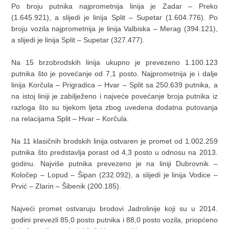
Po broju putnika najprometnija linija je Zadar – Preko
(1.645.921), a slijedi je linija Split – Supetar (1.604.776). Po
broju vozila najprometnija je linija Valbiska – Merag (394.121),
a slijedi je linija Split – Supetar (327.477).
Na 15 brzobrodskih linija ukupno je prevezeno 1.100.123
putnika što je povećanje od 7,1 posto. Najprometnija je i dalje
linija Korčula – Prigradica – Hvar – Split sa 250.639 putnika, a
na istoj liniji je zabilježeno i najveće povećanje broja putnika iz
razloga što su tijekom ljeta zbog uvedena dodatna putovanja
na relacijama Split – Hvar – Korčula.
Na 11 klasičnih brodskih linija ostvaren je promet od 1.002.259
putnika što predstavlja porast od 4,3 posto u odnosu na 2013.
godinu. Najviše putnika prevezeno je na liniji Dubrovnik –
Koločep – Lopud – Šipan (232.092), a slijedi je linija Vodice –
Prvić – Zlarin – Šibenik (200.185).
Najveći promet ostvaruju brodovi Jadrolinije koji su u 2014.
godini prevezli 85,0 posto putnika i 88,0 posto vozila, priopćeno