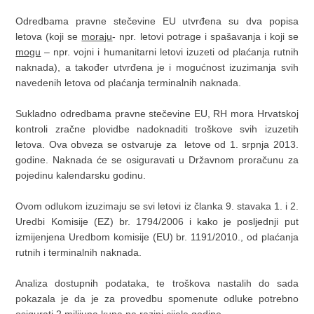
Odredbama pravne stečevine EU utvrđena su dva popisa
letova (koji se
moraju
- npr. letovi potrage i spašavanja i koji se
mogu
– npr. vojni i humanitarni letovi izuzeti od plaćanja rutnih
naknada), a također utvrđena je i mogućnost izuzimanja svih
navedenih letova od plaćanja terminalnih naknada.
Sukladno odredbama pravne stečevine EU, RH mora Hrvatskoj
kontroli zračne plovidbe nadoknaditi troškove svih izuzetih
letova. Ova obveza se ostvaruje za letove od 1. srpnja 2013.
godine. Naknada će se osiguravati u Državnom proračunu za
pojedinu kalendarsku godinu.
Ovom odlukom izuzimaju se svi letovi iz članka 9. stavaka 1. i 2.
Uredbi Komisije (EZ) br. 1794/2006 i kako je posljednji put
izmijenjena Uredbom komisije (EU) br. 1191/2010., od plaćanja
rutnih i terminalnih naknada.
Analiza dostupnih podataka, te troškova nastalih do sada
pokazala je da je za provedbu spomenute odluke potrebno