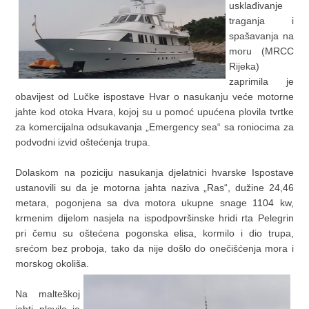
usklađivanje
traganja i
spašavanja na
moru (MRCC
Rijeka)
zaprimila je
obavijest od Lučke ispostave Hvar o nasukanju veće motorne
jahte kod otoka Hvara, kojoj su u pomoć upućena plovila tvrtke
za komercijalna odsukavanja „Emergency sea“ sa roniocima za
podvodni izvid oštećenja trupa.
Dolaskom na poziciju nasukanja djelatnici hvarske Ispostave
ustanovili su da je motorna jahta naziva „Ras“, dužine 24,46
metara, pogonjena sa dva motora ukupne snage 1104 kw,
krmenim dijelom nasjela na ispodpovršinske hridi rta Pelegrin
pri čemu su oštećena pogonska elisa, kormilo i dio trupa,
srećom bez proboja, tako da nije došlo do onečišćenja mora i
morskog okoliša.
Na malteškoj