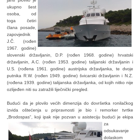
jahti plovilo je
ukupno šest
osoba, od
toga četiri
člana posade,
zapovjednik
J.Č. (rođen
1967. godine)
slovenski državljanin, D.P. (rođen 1968. godine) hrvatski
državljanin, A.C. (rođen 1953. godine) talijanski državljanin i
U.S. (rođena 1961. godine) austrijska državljanka, te dvoje
putnika R.W. (rođen 1949. godine) švicarski državljanin i N.Z.
(rođena 1939. godine) talijanska državljanka, od kojih nitko nije
ozlijeđen niti su zatražili liječnički pregled.
Budući da je plovilo većih dimenzija do dovršetka ronilačkog
izvida oštećenja u pripravnosti je bio i remorker tvrtke
„Brodospas“, koji
ipak nije pozvan u asisteciju budući je ekipa
za
odsukavanje
dolaskom