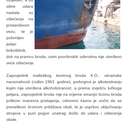
ozlijeđen, a od
siline udara
nastala su
oštećenja na
pristanišnom
vezu, te je
polomljen
jedan
bokoštitnik,
dok na pramcu broda, osim površinskih oderotina nije utvrđeno
veće oštećenje.
Zapovjednik malteškog teretnog broda K.O., ukrainske
nacionalnosti (rođen 1963. godine), podvrgnut je alkotestiranju
kojim nije utvrđena alkoholiziranost, a prema izvješću lučkoga
peljara, zapovjednik broda nije na vrijeme smanjio brzinu broda
prilikom manevra pristajanja, odnosno kasno je uočio da se
prevelikom brzinom približava obali, te je usprkos uključivanju
strojeva u puni pogon unatrag došlo do udara i oštećenja
obale.