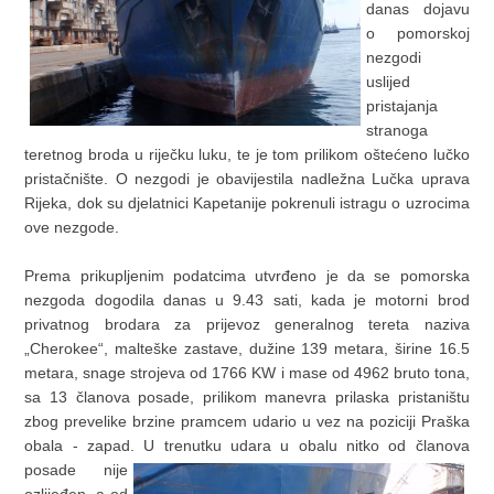
danas dojavu
o pomorskoj
nezgodi
uslijed
pristajanja
stranoga
teretnog broda u riječku luku, te je tom prilikom oštećeno lučko
pristačnište. O nezgodi je obavijestila nadležna Lučka uprava
Rijeka, dok su djelatnici Kapetanije pokrenuli istragu o uzrocima
ove nezgode.
Prema prikupljenim podatcima utvrđeno je da se pomorska
nezgoda dogodila danas u 9.43 sati, kada je motorni brod
privatnog brodara za prijevoz generalnog tereta naziva
„Cherokee“, malteške zastave, dužine 139 metara, širine 16.5
metara, snage strojeva od 1766 KW i mase od 4962 bruto tona,
sa 13 članova posade, prilikom manevra prilaska pristaništu
zbog prevelike brzine pramcem udario u vez na poziciji Praška
obala - zapad. U trenutku udara u obalu nitko od članova
posade
nije