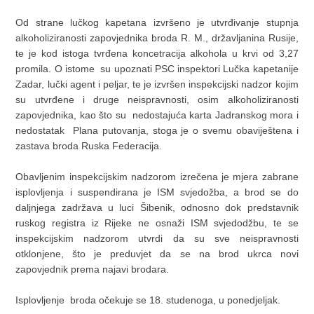
Od strane lučkog kapetana izvršeno je utvrđivanje stupnja
alkoholiziranosti zapovjednika broda R. M., državljanina Rusije,
te je kod istoga tvrđena koncetracija alkohola u krvi od 3,27
promila. O istome su upoznati PSC inspektori Lučka kapetanije
Zadar, lučki agent i peljar, te je izvršen inspekcijski nadzor kojim
su utvrđene i druge neispravnosti, osim alkoholiziranosti
zapovjednika, kao što su nedostajuća karta Jadranskog mora i
nedostatak Plana putovanja, stoga je o svemu obaviještena i
zastava broda Ruska Federacija.
Obavljenim inspekcijskim nadzorom izrečena je mjera zabrane
isplovljenja i suspendirana je ISM svjedožba, a brod se do
daljnjega zadržava u luci Šibenik, odnosno dok predstavnik
ruskog registra iz Rijeke ne osnaži ISM svjedodžbu, te se
inspekcijskim nadzorom utvrdi da su sve neispravnosti
otklonjene, što je preduvjet da se na brod ukrca novi
zapovjednik prema najavi brodara.
Isplovljenje broda očekuje se 18. studenoga, u ponedjeljak.