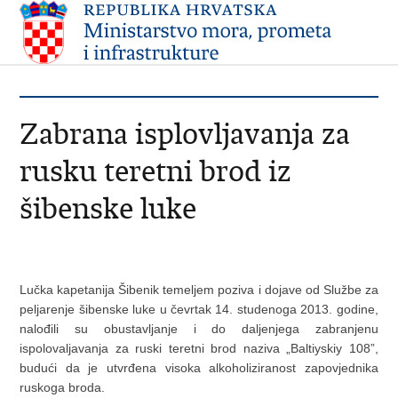
Zabrana isplovljavanja za
rusku teretni brod iz
šibenske luke
Lučka kapetanija Šibenik temeljem poziva i dojave od Službe za
peljarenje šibenske luke u čevrtak 14. studenoga 2013. godine,
nalođili su obustavljanje i do daljenjega zabranjenu
ispolovaljavanja za ruski teretni brod naziva „Baltiyskiy 108”,
budući da je utvrđena visoka alkoholiziranost zapovjednika
ruskoga broda.