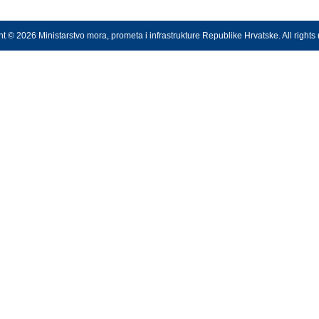
t © 2026 Ministarstvo mora, prometa i infrastrukture Republike Hrvatske. All rights