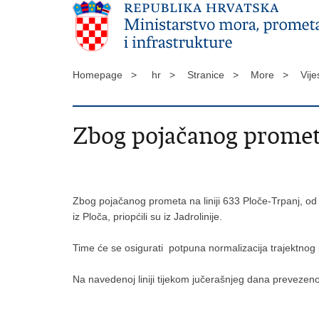
Homepage >
hr >
Stranice >
More >
Vije
Zbog pojačanog prometa 
Zbog pojačanog prometa na liniji 633 Ploče-Trpanj, od 
iz Ploča, priopćili su iz Jadrolinije.
Time će se osigurati potpuna normalizacija trajektnog 
Na navedenoj liniji tijekom jučerašnjeg dana prevezeno 