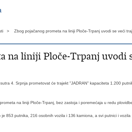
sti >
Zbog pojačanog prometa na liniji Ploče-Trpanj uvodi se veći tr
na liniji Ploče-Trpanj uvodi s
sutra 4. Srpnja prometovat će trajekt "JADRAN" kapaciteta 1.200 putnik
prometa na liniji Ploče-Trpanj, bez zastoja i poremećaja u redu plovidb
je 853 putnika, 216 osobnih vozila i 136 kamiona, a svi putnici i vozil