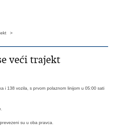
ajekt >
e veći trajekt
a i 138 vozila, s prvom polaznom linijom u 05:00 sati
e.
a prevezeni su u oba pravca.