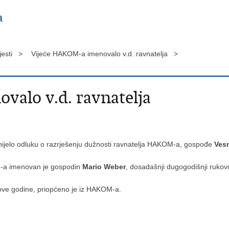
jesti >
Vijeće HAKOM-a imenovalo v.d. ravnatelja >
alo v.d. ravnatelja
nijelo odluku o razrješenju dužnosti ravnatelja HAKOM-a, gospođe
Ves
KOM-a imenovan je gospodin
Mario Weber
, dosadašnji dugogodišnji rukovo
ove godine, priopćeno je iz HAKOM-a.