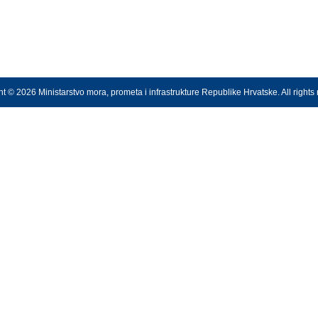
t © 2026 Ministarstvo mora, prometa i infrastrukture Republike Hrvatske. All rights