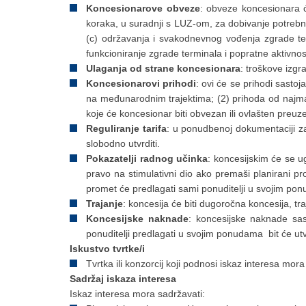
Koncesionarove obveze
: obveze koncesionara će
koraka, u suradnji s LUZ-om, za dobivanje potrebni
(c) održavanja i svakodnevnog vođenja zgrade ter
funkcioniranje zgrade terminala i popratne aktivnos
Ulaganja od strane koncesionara
: troškove izgr
Koncesionarovi prihodi
: ovi će se prihodi sasto
na međunarodnim trajektima; (2) prihoda od najma/k
koje će koncesionar biti obvezan ili ovlašten preuz
Reguliranje tarifa
: u ponudbenoj dokumentaciji za d
slobodno utvrditi.
Pokazatelji radnog učinka
: koncesijskim će se u
pravo na stimulativni dio ako premaši planirani pro
promet će predlagati sami ponuditelji u svojim po
Trajanje
: koncesija će biti dugoročna koncesija, tr
Koncesijske naknade
: koncesijske naknade sast
ponuditelji predlagati u svojim ponudama bit će ut
Iskustvo tvrtke/i
Tvrtka ili konzorcij koji podnosi iskaz interesa mor
Sadržaj iskaza interesa
Iskaz interesa mora sadržavati: