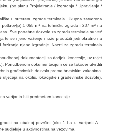
jektu (po planu Projektiranje / Izgradnja / Upravljanje /
ralište u suterenu zgrade terminala. Ukupna zatvorena
, potkrovlje),1 055 m² na tehničku zgradu i 237 m² na
terasa. Sve potrebne dozvole za zgradu terminala su već
ja te se njeno važenje može produžiti jednokratno na
i faziranje njene izgradnje. Nacrti za zgradu terminala
u ponudbenoj dokumentaciji za dodjelu koncesije, uz uvjet
itd.). Ponudbenom dokumentacijom će se također utvrditi
otrebnih građevinskih dozvola prema hrvatskim zakonima.
utjecaja na okoliš, lokacijske i građevinske dozvole),
dna varijanta biti predmetom koncesije.
graditi na obalnoj površini (oko 1 ha u Varijanti A –
 sudjeluje u aktivnostima na vezovima.