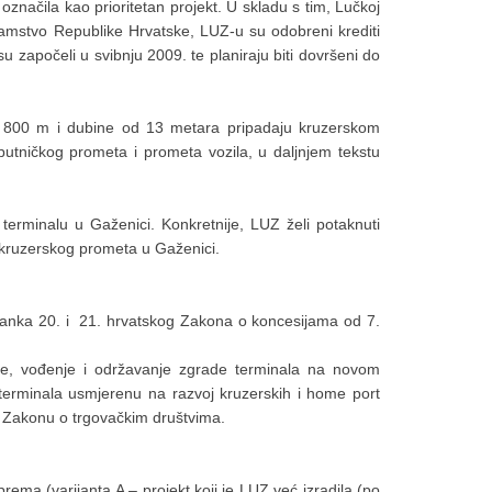
načila kao prioritetan projekt. U skladu s tim, Lučkoj
jamstvo Republike Hrvatske, LUZ-u su odobreni krediti
 započeli u svibnju 2009. te planiraju biti dovršeni do
 800 m i dubine od 13 metara pripadaju kruzerskom
tničkog prometa i prometa vozila, u daljnjem tekstu
m terminalu u Gaženici. Konkretnije, LUZ želi potaknuti
i kruzerskog prometa u Gaženici.
 članka 20. i 21. hrvatskog Zakona o koncesijama od 7.
nje, vođenje i održavanje zgrade terminala na novom
terminala usmjerenu na razvoj kruzerskih i home port
om Zakonu o trgovačkim društvima.
rema (varijanta A – projekt koji je LUZ već izradila (po