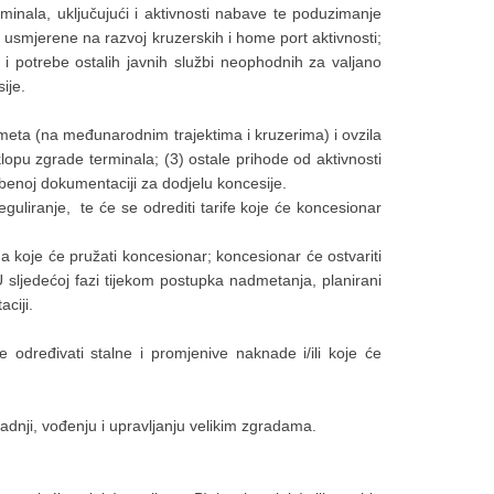
rminala, uključujući i aktivnosti nabave te poduzimanje
 usmjerene na razvoj kruzerskih i home port aktivnosti;
i potrebe ostalih javnih službi neophodnih za valjano
ije.
rometa (na međunarodnim trajektima i kruzerima) i ovzila
lopu zgrade terminala; (3) ostale prihode od aktivnosti
dbenoj dokumentaciji za dodjelu koncesije.
reguliranje, te će se odrediti tarife koje će koncesionar
a koje će pružati koncesionar; koncesionar će ostvariti
U sljedećoj fazi tijekom postupka nadmetanja, planirani
ciji.
 određivati stalne i promjenive naknade i/ili koje će
radnji, vođenju i upravljanju velikim zgradama.