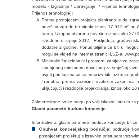
modelu - Izgradnja / Upravljanje / Prijenos tehnologije)
Prijenos tehnologije):
Prema postojećem projektu planirano je da zgrad
površina zgrade terminala iznosi 17 912 m² od č
toranj. Ukupna otvorena površina iznosi oko 27 00
ishođene u srpnju 2012. Posljednja, građevinsk
dodatne 2 godine. Ponuditeljima će biti u mogućno
mogu se vidjeti na internet stranici LUZ-a:
www.por
Minimalni funkcionalni i prostorni zahtjevi za zgra
ispunjenog minimuma dovoljnog za smještaj javnih 
uvjeti pod kojima će se moći izvršiti faziranje g
Trenutno, prema važećim hrvatskim zakonima i upr
uključujući i razdoblje projektiranja, iznosi oko 18
Zainteresirane tvrtke mogu po volji iskazati interes za
Glavni parametri buduće koncesije:
Informativno, glavni parametri buduće koncesije bit će 
Obuhvat koncesijskog područja
: područje kon
postojećem projektu) s izravnim pristupom vezov