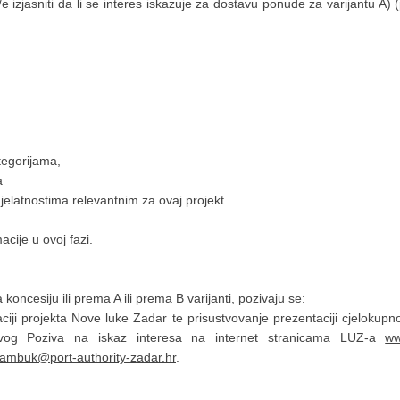
zjasniti da li se interes iskazuje za dostavu ponude za varijantu A) (pos
tegorijama,
a
latnostima relevantnim za ovaj projekt.
acije u ovoj fazi.
oncesiju ili prema A ili prema B varijanti, pozivaju se:
iji projekta Nove luke Zadar te prisustvovanje prezentaciji cjelokupno
 ovog Poziva na iskaz interesa na internet stranicama LUZ-a
ww
tambuk@port-authority-zadar.hr
.