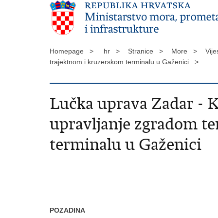
Homepage >
hr >
Stranice >
More >
Vije
trajektnom i kruzerskom terminalu u Gaženici >
Lučka uprava Zadar - Ko
upravljanje zgradom t
terminalu u Gaženici
POZADINA