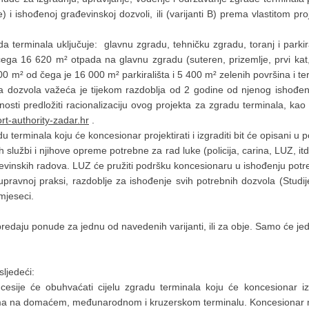
 i ishođenoj građevinskoj dozvoli, ili (varijanti B) prema vlastitom pro
a terminala uključuje: glavnu zgradu, tehničku zgradu, toranj i parki
ega 16 620 m² otpada na glavnu zgradu (suteren, prizemlje, prvi kat
0 m² od čega je 16 000 m² parkirališta i 5 400 m² zelenih površina i 
a dozvola važeća je tijekom razdoblja od 2 godine od njenog ishođen
sti predložiti racionalizaciju ovog projekta za zgradu terminala, kao 
t-authority-zadar.hr
.
du terminala koju će koncesionar projektirati i izgraditi bit će opisani 
službi i njihove opreme potrebne za rad luke (policija, carina, LUZ, 
rađevinskih radova. LUZ će pružiti podršku koncesionaru u ishođenju p
avnoj praksi, razdoblje za ishođenje svih potrebnih dozvola (Studije 
 mjeseci.
 predaju ponude za jednu od navedenih varijanti, ili za obje. Samo će je
sljedeći:
cesije će obuhvaćati cijelu zgradu terminala koju će koncesionar iz
ima na domaćem, međunarodnom i kruzerskom terminalu. Koncesionar ne