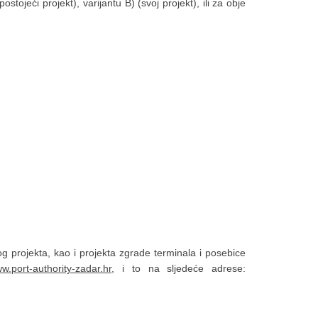
tojeći projekt), varijantu B) (svoj projekt), ili za obje
g projekta, kao i projekta zgrade terminala i posebice
w.port-authority-zadar.hr
, i to na sljedeće adrese: