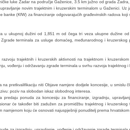
ničke luke Zadar na područje Gaženice, 3.5 km južno od grada Zadra, oz
 upravljanje novim trajektnim i kruzerskim terminalom u Gaženici. Uz 
 banke (KfW) za financiranje odgovarajućih građevinskih radova koji su
va u ukupnoj dužini od 1,851 m od čega tri veza ukupne dužine od
ja Zgrade terminala za usluge domaćeg, međunarodnog i kruzerskog pu
 razvoju trajektnih i kruzerskih aktivnosti na trajektnom i kruzersko
anju, vođenju i održavanju zgrade terminala u svrhu razvoja trajektnog 
 na pretkvalifikaciju niti Objave namjere dodjele koncesije, u smislu
zivu: poziv na slobodan iskaz slobodnog interesa.
 predaju ponuda za koncesiju za financiranje, izgradnju, upravlja
sionar će također biti zadužen za promidžbu trajektnog i kruzerskog 
bnom namjenom koju će osnovati najuspješniji ponuditelj prema hrvatsk
nude za izgradnju, upravljanje, vođenje i održavanje zgrade terminala p