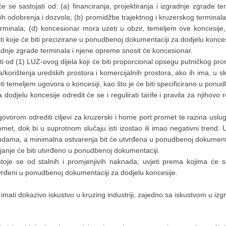
 se sastojati od: (a) financiranja, projektiranja i izgradnje zgrade te
h odobrenja i dozvola; (b) promidžbe trajektnog i kruzerskog terminala
minala; (d) koncesionar mora uzeti u obzir, temeljem ove koncesije, 
ti koje će biti precizirane u ponudbenoj dokumentaciji za dodjelu konces
adnje zgrade terminala i njene opreme snosit će koncesionar.
jati od (1) LUZ-ovog dijela koji će biti proporcional opsegu putničkog p
orištenja uredskih prostora i komercijalnih prostora, ako ih ima, u sk
eti temeljem ugovora o koncesiji, kao što je će biti specificirano u ponu
odjelu koncesije odredit će se i regulirati tarife i pravila za njihovo 
govorom odrediti ciljevi za kruzerski i home port promet te razina uslug
met, dok bi u suprotnom slučaju isti izostao ili imao negativni trend. 
nudama, a minimalna ostvarenja bit će utvrđena u ponudbenoj dokumenta
ajanje će biti utvrđeno u ponudbenoj dokumentaciji.
oje se od stalnih i promjenjivih naknada; uvjeti prema kojima će se
vrđeni u ponudbenoj dokumentaciji za dodjelu koncesije.
a imati dokazivo iskustvo u kruzing industriji, zajedno sa iskustvom u izg