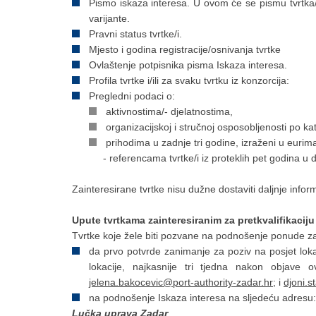
Pismo iskaza interesa. U ovom će se pismu tvrtka/e i
varijante.
Pravni status tvrtke/i.
Mjesto i godina registracije/osnivanja tvrtke
Ovlaštenje potpisnika pisma Iskaza interesa.
Profila tvrtke i/ili za svaku tvrtku iz konzorcija:
Pregledni podaci o:
aktivnostima/- djelatnostima,
organizacijskoj i stručnoj osposobljenosti po ka
prihodima u zadnje tri godine, izraženi u eurim
- referencama tvrtke/i iz proteklih pet godina u dje
Zainteresirane tvrtke nisu dužne dostaviti daljnje inform
Upute tvrtkama zainteresiranim za pretkvalifikaciju
Tvrtke koje žele biti pozvane na podnošenje ponude za k
da prvo potvrde zanimanje za poziv na posjet lokac
lokacije, najkasnije tri tjedna nakon objave
jelena.bakocevic@port-authority-zadar.hr
; i
djoni.s
na podnošenje Iskaza interesa na sljedeću adresu:
Lučka uprava Zadar