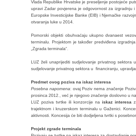
Vlada Republike Hrvatske je preseljenje postojeće put
upravi Zadar povjerena je odgovornost za izgradnju i
Europske Investicijske Banke (EIB) i Njemačke razvojne
otvaranja luke u 2014.
Pomorski objekti obuhvaćaju ukupno dvanaest vezo
terminalu. Projektom je također predviđena izgradn
„Zgrada terminala“.
LUZ želi unaprijediti sudjelovanje privatnog sektora u
sudjelovanje privatnog sektora u financiranju, upravlj
Predmet ovog poziva na iskaz interesa
Posebna napomena
: ovaj Poziv nema značenje Poziva
prosinca 2012., već je njegovo značenje doslovno u na
LUZ poziva tvrtke ili konzorcije na
iskaz interesa
za
trajektnom i kruzerskom terminalu u Gaženici. Konce
aktivnosti. Koncesija će biti dodjeljena tvrtki s pose
Projekt zgrade terminala
Pozivaju se tvrtke na iskaz interesa za dostavljanje po