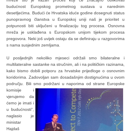
mreže što je važan proces koji će značajno oblikovati
budućnost Europskog prometnog sustava u narednim
desetljećima. Budući će Hrvatska iduće godine dosegnuti status
punopravnog članstva u Europskoj uniji naš je prioritet u
potpunosti biti uključeni u finalizaciju tog procesa. Osnovna
mreža je usklađena s Europskom unijom tijekom procesa
pregovora. Neki još uvijek ostaju da se definiraju u razgovorima
s nama susjednim zemljama.
U posljednjih nekoliko mjeseci održali smo bilateralne i
multilateralne sastanke na stručnim, ali i na političkim razinama,
kako bismo dobili potporu za hrvatske prijedloge o osnovnim
koridorima. Zadovoljan sam dosadašnjim dostignućima u ovom
području. Bili smo podržani u naporima od strane Europske
komisije i
vjerujemo da
ćemo je imati i
u budućnosti“,
naglasio je
ministar
Hajdaš