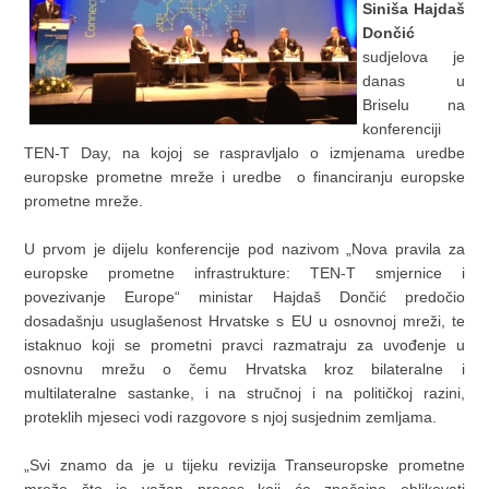
Siniša Hajdaš
Dončić
sudjelova je
danas u
Briselu na
konferenciji
TEN-T Day, na kojoj se raspravljalo o izmjenama uredbe
europske prometne mreže i uredbe o financiranju europske
prometne mreže.
U prvom je dijelu konferencije pod nazivom „Nova pravila za
europske prometne infrastrukture: TEN-T smjernice i
povezivanje Europe“ ministar Hajdaš Dončić predočio
dosadašnju usuglašenost Hrvatske s EU u osnovnoj mreži, te
istaknuo koji se prometni pravci razmatraju za uvođenje u
osnovnu mrežu o čemu Hrvatska kroz bilateralne i
multilateralne sastanke, i na stručnoj i na političkoj razini,
proteklih mjeseci vodi razgovore s njoj susjednim zemljama.
„Svi znamo da je u tijeku revizija Transeuropske prometne