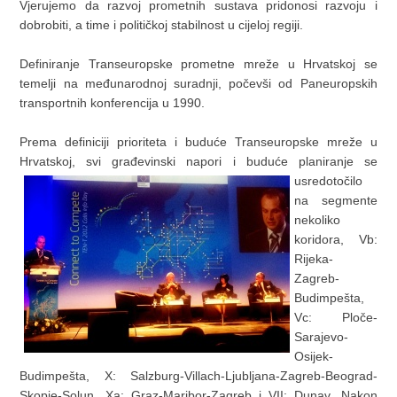
Vjerujemo da razvoj prometnih sustava pridonosi razvoju i
dobrobiti, a time i političkoj stabilnost u cijeloj regiji.
Definiranje Transeuropske prometne mreže u Hrvatskoj se
temelji na međunarodnoj suradnji, počevši od Paneuropskih
transportnih konferencija u 1990.
Prema definiciji prioriteta i buduće Transeuropske mreže u
Hrvatskoj, svi građevinski napori i buduće planiranje se
usredotočilo
na segmente
nekoliko
koridora, Vb:
Rijeka-
Zagreb-
Budimpešta,
Vc: Ploče-
Sarajevo-
Osijek-
Budimpešta, X: Salzburg-Villach-Ljubljana-Zagreb-Beograd-
Skopje-Solun, Xa: Graz-Maribor-Zagreb i VII: Dunav. Nakon