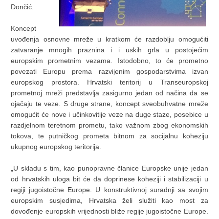
Dončić.
Koncept
uvođenja osnovne mreže u kratkom će razdoblju omogućiti
zatvaranje mnogih praznina i i uskih grla u postojećim
europskim prometnim vezama. Istodobno, to će prometno
povezati Europu prema razvijenim gospodarstvima izvan
europskog prostora. Hrvatski teritorij u Transeuropskoj
prometnoj mreži predstavlja zasigurno jedan od načina da se
ojačaju te veze. S druge strane, koncept sveobuhvatne mreže
omogućit će nove i učinkovitije veze na duge staze, posebice u
razdjelnom teretnom prometu, tako važnom zbog ekonomskih
tokova, te putničkog prometa bitnom za socijalnu koheziju
ukupnog europskog teritorija.
„U skladu s tim, kao punopravne članice Europske unije jedan
od hrvatskih uloga bit će da doprinese koheziji i stabilizaciji u
regiji jugoistočne Europe. U konstruktivnoj suradnji sa svojim
europskim susjedima, Hrvatska želi služiti kao most za
dovođenje europskih vrijednosti bliže regije jugoistočne Europe.