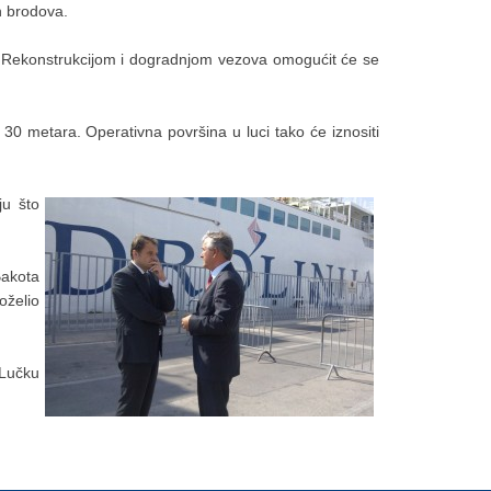
h brodova.
na. Rekonstrukcijom i dogradnjom vezova omogućit će se
0 metara. Operativna površina u luci tako će iznositi
ju što
Bakota
oželio
 Lučku