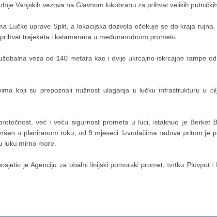
dnje Vanjskih vezova na Glavnom lukobranu za prihvat velikih putnički
vima Lučke uprave Split, a lokacijska dozvola očekuje se do kraja ruj
i prihvat trajekata i katamarana u međunarodnom prometu.
žobalna veza od 140 metara kao i dvije ukrcajno-iskrcajne rampe od 3
vima koji su prepoznali nužnost ulaganja u lučku infrastrukturu u cil
protočnost, već i veću sigurnost prometa u luci, istaknuo je Berket 
dovršen u planiranom roku, od 9 mjeseci. Izvođačima radova pritom je p
i u luku mirno more.
jetio je Agenciju za obalni linijski pomorski promet, tvrtku Plovput i