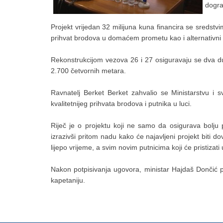
dogra
Projekt vrijedan 32 milijuna kuna financira se sredst
prihvat brodova u domaćem prometu kao i alternativn
Rekonstrukcijom vezova 26 i 27 osiguravaju se dva du
2.700 četvornih metara.
Ravnatelj Berket Berket zahvalio se Ministarstvu i s
kvalitetnijeg prihvata brodova i putnika u luci.
Riječ je o projektu koji ne samo da osigurava bolju 
izrazivši pritom nadu kako će najavljeni projekt biti 
lijepo vrijeme, a svim novim putnicima koji će pristizat
Nakon potpisivanja ugovora, ministar Hajdaš Dončić pos
kapetaniju.