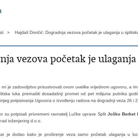
sti >
Hajdaš Dončić: Dogradnja vezova početak je ulaganja u splits
ja vezova početak je ulaganja 
o mi je zadovoljstvo prisustvovati ovom uvelike vrijednom ugovoru, a i
litska luka premašiti dosadašnji promet od pet milijuna putnika godi
njeg potpisivanja Ugovora o izvođenju radova na dogradnji veza 26 i 27 
r su potpisali privremeni ravnatelj Lučke uprave Split
Joško Berket 
ad inženjering d.o.o.
tar je dodao kako je proširenje veza samo početak ulaganja u luci 