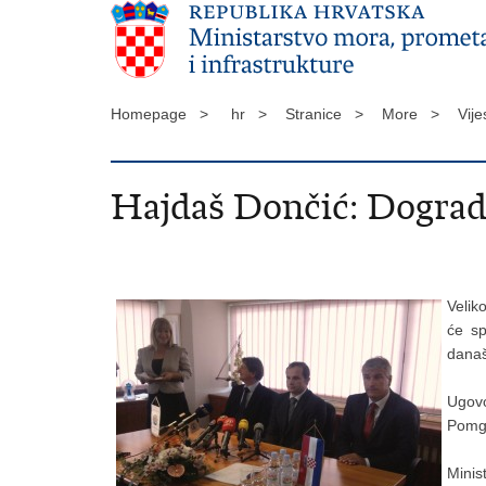
Homepage >
hr >
Stranice >
More >
Vije
Hajdaš Dončić: Dogradn
Velik
će sp
današ
Ugovo
Pomgr
Minis