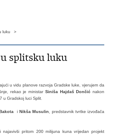
ku luku >
u splitsku luku
majući u vidu planove razvoja Gradske luke, vjerujem da
šnje, rekao je ministar
Siniša Hajdaš Dončić
nakon
u Gradskoj luci Split.
Bakota
i
Nikša Musulin
, predstavnik tvrtke izvođača
najavivši pritom 200 milijuna kuna vrijedan projekt