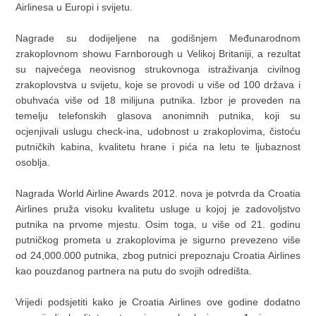
Airlinesa u Europi i svijetu.
Nagrade su dodijeljene na godišnjem Međunarodnom
zrakoplovnom showu Farnborough u Velikoj Britaniji, a rezultat
su najvećega neovisnog strukovnoga istraživanja civilnog
zrakoplovstva u svijetu, koje se provodi u više od 100 država i
obuhvaća više od 18 milijuna putnika. Izbor je proveden na
temelju telefonskih glasova anonimnih putnika, koji su
ocjenjivali uslugu check-ina, udobnost u zrakoplovima, čistoću
putničkih kabina, kvalitetu hrane i pića na letu te ljubaznost
osoblja.
Nagrada World Airline Awards 2012. nova je potvrda da Croatia
Airlines pruža visoku kvalitetu usluge u kojoj je zadovoljstvo
putnika na prvome mjestu. Osim toga, u više od 21. godinu
putničkog prometa u zrakoplovima je sigurno prevezeno više
od 24,000.000 putnika, zbog putnici prepoznaju Croatia Airlines
kao pouzdanog partnera na putu do svojih odredišta.
Vrijedi podsjetiti kako je Croatia Airlines ove godine dodatno