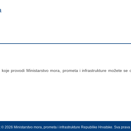
oje provodi Ministarstvo mora, prometa i infrastrukture možete se o
 © 2026 Ministarstvo mora, prometa i infrastrukture Republike Hrvatske. Sva prava