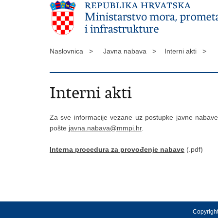
Naslovnica >
Javna nabava >
Interni akti >
Interni akti
Za sve informacije vezane uz postupke javne nabave k
pošte
javna.nabava@mmpi.hr
.
Interna procedura za provođenje nabave
(.pdf)
Copyright