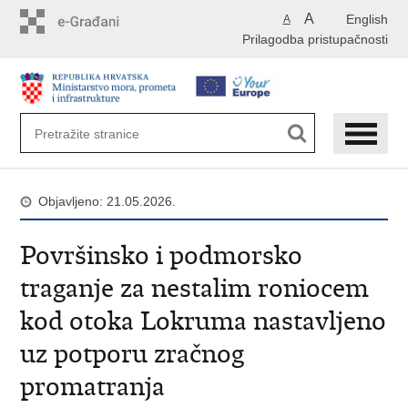
Preskoči
A
English
A
na
Prilagodba pristupačnosti
glavni
sadržaj
Objavljeno: 21.05.2026.
Površinsko i podmorsko
traganje za nestalim roniocem
kod otoka Lokruma nastavljeno
uz potporu zračnog
promatranja