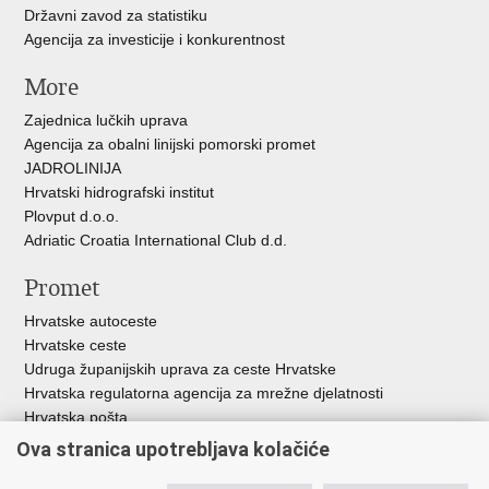
Državni zavod za statistiku
Agencija za investicije i konkurentnost
More
Zajednica lučkih uprava
Agencija za obalni linijski pomorski promet
JADROLINIJA
Hrvatski hidrografski institut
Plovput d.o.o.
Adriatic Croatia International Club d.d.
Promet
Hrvatske autoceste
Hrvatske ceste
Udruga županijskih uprava za ceste Hrvatske
Hrvatska regulatorna agencija za mrežne djelatnosti
Hrvatska pošta
HŽ Infrastruktura d.o.o.
Ova stranica upotrebljava kolačiće
HŽ putnički prijevoz
Agencija za regulaciju tržišta željezničkih usluga