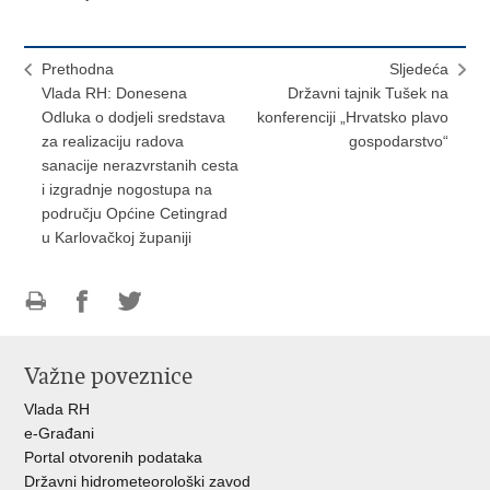
Prethodna
Sljedeća
Vlada RH: Donesena
Državni tajnik Tušek na
Odluka o dodjeli sredstava
konferenciji „Hrvatsko plavo
za realizaciju radova
gospodarstvo“
sanacije nerazvrstanih cesta
i izgradnje nogostupa na
području Općine Cetingrad
u Karlovačkoj županiji
Ispiši
Podijeli
Podijeli
stranicu
na
na
Važne poveznice
Facebooku
Twitteru
Vlada RH
e-Građani
Portal otvorenih podataka
Državni hidrometeorološki zavod