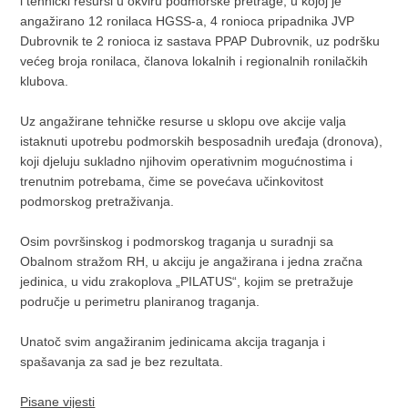
i tehnički resursi u okviru podmorske pretrage, u kojoj je
angažirano 12 ronilaca HGSS-a, 4 ronioca pripadnika JVP
Dubrovnik te 2 ronioca iz sastava PPAP Dubrovnik, uz podršku
većeg broja ronilaca, članova lokalnih i regionalnih ronilačkih
klubova.
Uz angažirane tehničke resurse u sklopu ove akcije valja
istaknuti upotrebu podmorskih besposadnih uređaja (dronova),
koji djeluju sukladno njihovim operativnim mogućnostima i
trenutnim potrebama, čime se povećava učinkovitost
podmorskog pretraživanja.
Osim površinskog i podmorskog traganja u suradnji sa
Obalnom stražom RH, u akciju je angažirana i jedna zračna
jedinica, u vidu zrakoplova „PILATUS“, kojim se pretražuje
područje u perimetru planiranog traganja.
Unatoč svim angažiranim jedinicama akcija traganja i
spašavanja za sad je bez rezultata.
Pisane vijesti