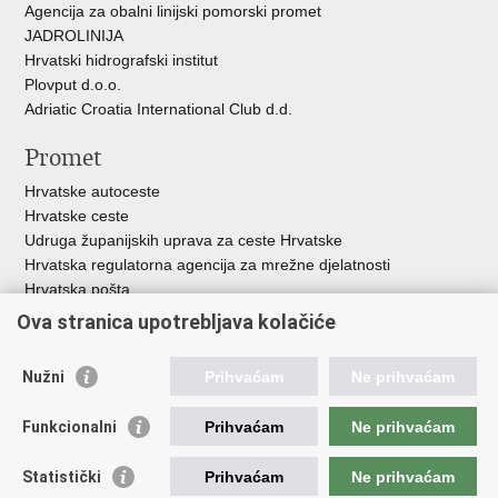
Agencija za obalni linijski pomorski promet
JADROLINIJA
Hrvatski hidrografski institut
Plovput d.o.o.
Adriatic Croatia International Club d.d.
Promet
Hrvatske autoceste
Hrvatske ceste
Udruga županijskih uprava za ceste Hrvatske
Hrvatska regulatorna agencija za mrežne djelatnosti
Hrvatska pošta
HŽ Infrastruktura d.o.o.
Ova stranica upotrebljava kolačiće
HŽ putnički prijevoz
Agencija za regulaciju tržišta željezničkih usluga
Nužni
Prihvaćam
Ne prihvaćam
Agencija za sigurnost željezničkog prometa
Croatia Airlines
Funkcionalni
Prihvaćam
Ne prihvaćam
Međunarodna zračna luka Zagreb - Franjo Tuđman
Hrvatska kontrola zračne plovidbe
Statistički
Prihvaćam
Ne prihvaćam
Hrvatska agencija za civilno zrakoplovstvo