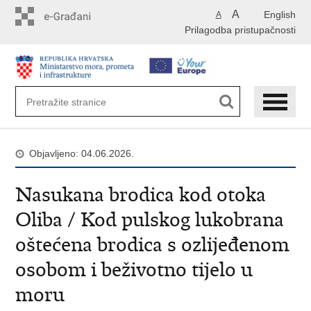
Preskoči
A
English
A
na
Prilagodba pristupačnosti
glavni
sadržaj
Objavljeno: 04.06.2026.
Nasukana brodica kod otoka
Oliba / Kod pulskog lukobrana
oštećena brodica s ozlijeđenom
osobom i beživotno tijelo u
moru