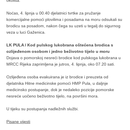
okoliša.
Noćas, 4. lipnja u 00.40 djelatnici tvrtke za pružanje
komercijalne pomoći plovilima i posadama na moru odsukali su
brodicu sa posadom, nakon čega su uzeti u tegalj do sigurnog
veza u luci Gaženica.
LK PULA / Kod pulskog lukobrana oštećena brodica s
ozlijeđenom osobom i jedno beživotno tijelo u moru
Dojava o pomorskoj nesreći brodice kod pulskoga lukobrana u
MRCC Rijeka zaprimljena je jutros, 4. lipnja, oko 07.20 sati.
Ozlijeđena osoba evakuirana je iz brodice i preuzeta od
djelatnika Hitne medicinske pomoći HMP Pula, u daljnje
medicinsko postupanje, dok je nedaleko pozicije pomorske
nesreće uočeno beživotno tijelo, na površini mora.
U tijeku su postupanja nadležnih službi.
Pisane vijesti