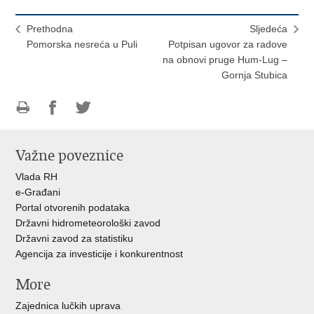
Prethodna
Sljedeća
Pomorska nesreća u Puli
Potpisan ugovor za radove
na obnovi pruge Hum-Lug –
Gornja Stubica
Ispiši
Podijeli
Podijeli
stranicu
na
na
Važne poveznice
Facebooku
Twitteru
Vlada RH
e-Građani
Portal otvorenih podataka
Državni hidrometeorološki zavod
Državni zavod za statistiku
Agencija za investicije i konkurentnost
More
Zajednica lučkih uprava