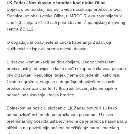
LK Zadar / Nasukavanje brodice kod otoka Oliba
Dojava o pomorskoj nesreći u vidu nasukanja brodice, u uvali
Slatinica, uz obalu otoka Oliba, u MRCC Rijeka zaprimljena je
sinoć, 3. lipnja u 21.30 sati posredstvom Županijskog dojavnog
centra ŽC 112.
O događaju je obaviještena Lučka kapetanija Zadar, čiji
službenici su isplovili prema mjestu dojave.
U izravnoj komunikaciji sa dojaviteljem, ujedno voditeljem
brodice, isti je obavijestio kako među ukupno 5 članova posade
(svi državljani Republike Italije), nema ozlijeđenih i kako nisu
životno ugroženi, stoga je o događaju obaviješten vlasnik
brodice, domaća charter tvrtka, radi pružanja komercijalne
pomoći odsukavanja i teglja brodice.
Dolaskom na poziciju službenici LK Zadar potvrdili su kako
nema ozlijeđenih među peteročlanom posadom. U okviru
preliminarnog očevida ustanovljeno je da je brodica nasukana u
pličini, a na poziciji nije uočeno onečišćenje mora i morskog